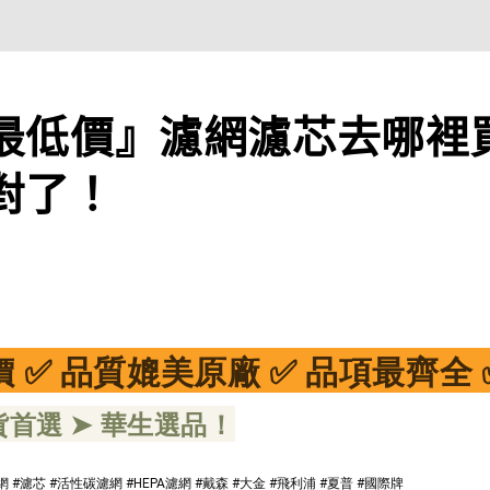
最低價』濾網濾芯去哪裡
對了！
 ✅ 品質媲美原廠 ✅ 品項最齊全 
首選 ➤ 華生選品！
 #濾芯 #活性碳濾網 #HEPA濾網 #戴森 #大金 #飛利浦 #夏普 #國際牌