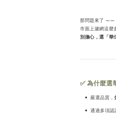
那問題來了 ——
市面上濾網這麼多
別擔心，選「華
✅ 為什麼選
嚴選品質，
通過多項認