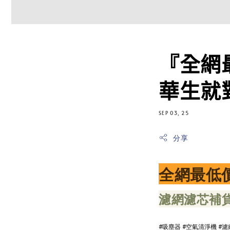
『全網
華生就
SEP 03, 25
分享
全網最低價
濾網濾芯補貨
#吸塵器 #空氣清淨機 #濾網