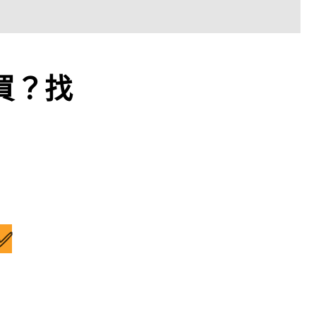
買？找
✅