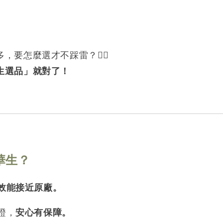
，要怎麼選才不踩雷？😵‍💫
生選品」就對了！
華生？
效能接近原廠。
證，
安心有保障。