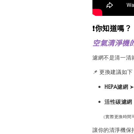
❗你知道嗎？
空氣清淨機
濾網不是清一清
📌 更換建議如下
HEPA濾網
➤
活性碳濾網
（實際更換時間可
讓你的清淨機保