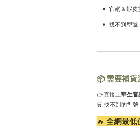
官網＆蝦皮
找不到型號
📦 需要補
👉直接上
華生官
🛒 找不到的型號
🔥
全網最低