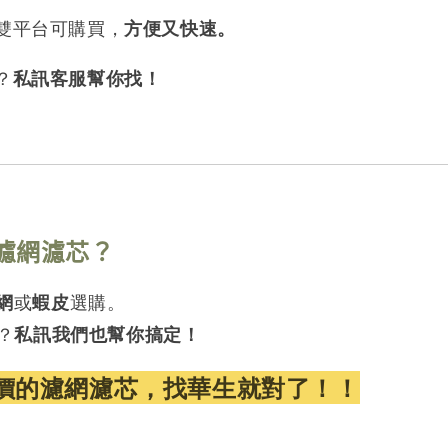
雙平台可購買，
方便又快速。
？
私訊客服幫你找！
貨濾網濾芯？
網
或
蝦皮
選購。
？
私訊我們也幫你搞定！
價的濾網濾芯，找華生就對了！！