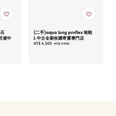
理石
(二手)aqua lung proflex 蛙鞋
公司貨中
L 中古全新收購寄賣專門店
Sale
NT$ 4,500
Regular
NT$ 7,900
price
price