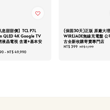
息甜甜價】TCL P7L
(保固30天)正版 原廠大
m QLED 4K Google TV
WIREJADE無線充電盤 
網液晶電視 含運+基本安
古全新收購寄賣專門店
Sale
NT$ 399
Regular
NT$ 1,199
price
price
90
-
NT$ 49,990