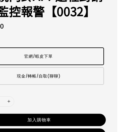
監控報警【0032】
50
官網/蝦皮下單
現金/轉帳/自取(聊聊)
加入購物車