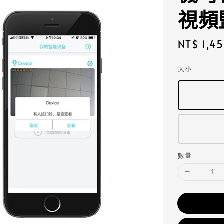
視頻
Regular
NT$ 1,4
price
大小
數量