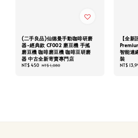
(二手良品)仙德曼手動咖啡研磨
【全新訊
器-經典款 CF002 磨豆機 手搖
Premiu
磨豆機 咖啡磨豆機 咖啡豆研磨
智能連
器 中古全新寄賣專門店
裝
Sale
NT$ 450
Regular
Regular
NT$ 13,9
NT$ 1,080
price
price
price