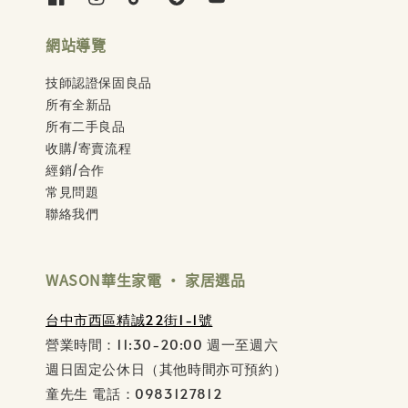
網站導覽
技師認證保固良品
所有全新品
所有二手良品
收購/寄賣流程
經銷/合作
常見問題
聯絡我們
WASON華生家電 ‧ 家居選品
台中市西區精誠22街1-1號
營業時間：11:30-20:00 週一至週六
週日固定公休日（其他時間亦可預約）
童先生 電話：0983127812