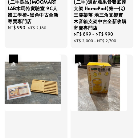
(二手良品)MOOMART
(二手)適配蘋果音響底座
LAB木馬特實驗室 9C人
支架 HomePod(第一代)
體工學椅-黑色中古全新
三腳架落 地三角支架實
寄賣專門店
木音箱支架中古全新收購
寄賣專門店
Sale
NT$ 990
Regular
NT$ 2,180
price
price
Sale
NT$ 899
-
NT$ 990
Regular
price
price
NT$ 2,000
-
NT$ 2,700
優惠
優惠