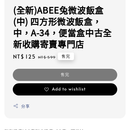
(全新)ABEE兔微波飯盒
(中) 四方形微波飯盒，
中，A-34，便當盒中古全
新收購寄賣專門店
Sale
NT$ 125
Regular
售完
NT$ 599
price
price
售完
Add to wishlist
分享