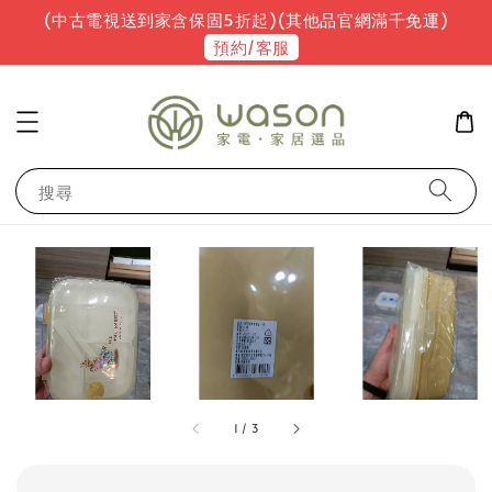
(中古電視送到家含保固5折起)(其他品官網滿千免運)
預約/客服
搜尋
1
/
3