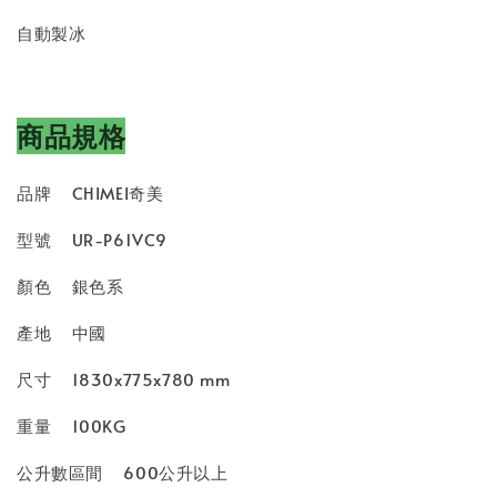
自動製冰
商品規格
品牌
CHIMEI奇美
型號
UR-P61VC9
顏色
銀色系
產地
中國
尺寸
1830x775x780 mm
重量
100KG
公升數區間
600公升以上