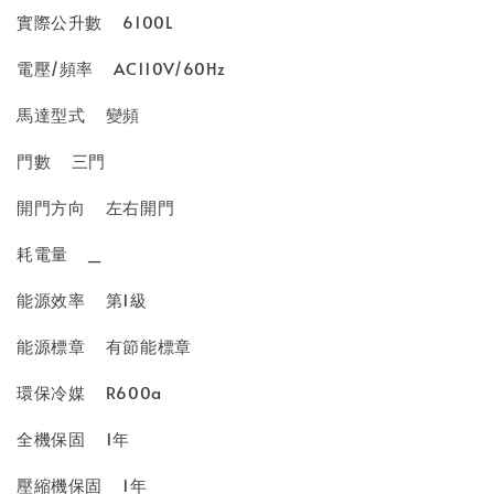
實際公升數
6100L
電壓/頻率
AC110V/60Hz
馬達型式
變頻
門數
三門
開門方向
左右開門
耗電量
_
能源效率
第1級
能源標章
有節能標章
環保冷媒
R600a
全機保固
1年
壓縮機保固
1年