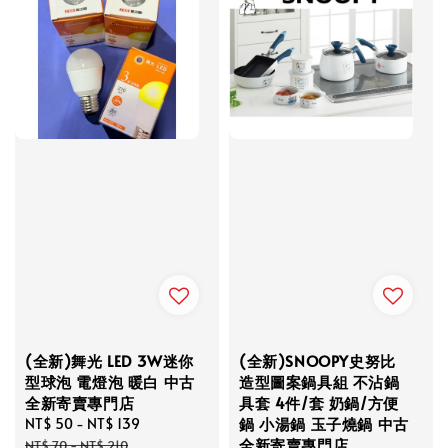
(全新)舞光 LED 3W迷你
(全新)SNOOPY史努比
型球泡 電燈泡 暖白 中古
造型圖案鍋具組 不沾鍋
全新寄賣專門店
具套 4件/套 奶鍋/方便
鍋 小湯鍋 玉子燒鍋 中古
Sale
NT$ 50
-
NT$ 139
Regular
全新寄賣專門店
price
price
NT$ 70
-
NT$ 210