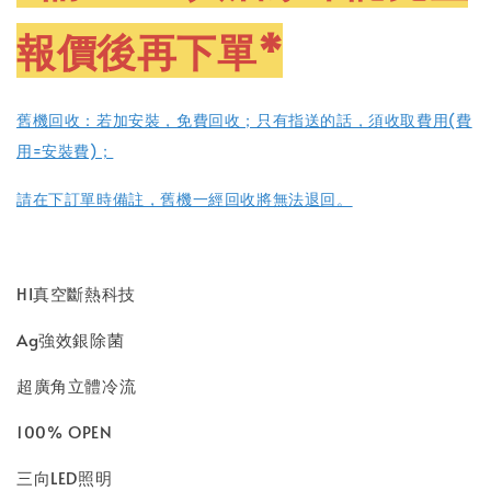
報價後再下單*
舊機回收：若加
安裝，免費回收；
只有指送的話，須收取費用(費
用=安裝費)；
請在下訂單時備註，舊機一經回收將無法退回。
HI真空斷熱科技
Ag強效銀除菌
超廣角立體冷流
100% OPEN
三向LED照明