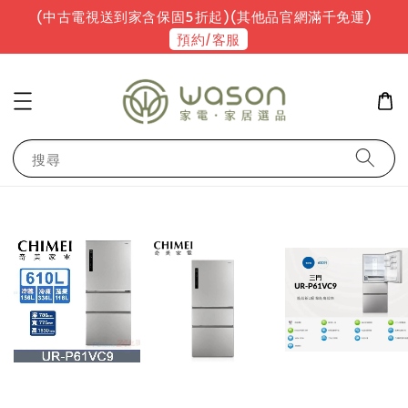
(中古電視送到家含保固5折起)(其他品官網滿千免運)
預約/客服
搜尋