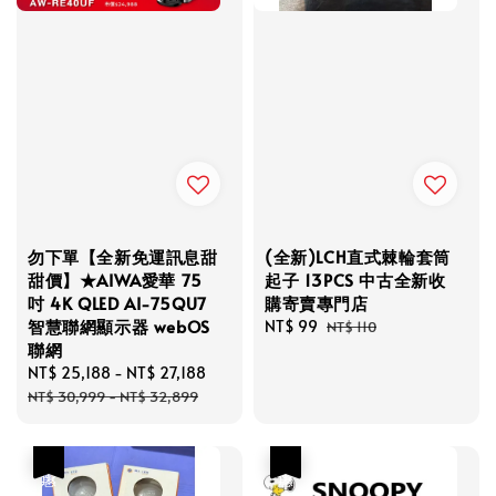
勿下單【全新免運訊息甜
(全新)LCH直式棘輪套筒
甜價】★AIWA愛華 75
起子 13PCS 中古全新收
吋 4K QLED AI-75QU7
購寄賣專門店
智慧聯網顯示器 webOS
Sale
NT$ 99
Regular
NT$ 110
聯網
price
price
Sale
NT$ 25,188
-
NT$ 27,188
Regular
price
price
NT$ 30,999
-
NT$ 32,899
優惠
優惠