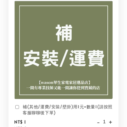
補(其他/運費/安裝/壁掛)用1元=數量1(請按照
客服聊聊後下單)
-
+
NT$ 1