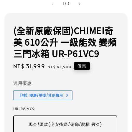
1
/
6
(全新原廠保固)CHIMEI奇
美 610公升 一級能效 變頻
三門冰箱 UR-P61VC9
Sale
NT$ 31,999
Regular
優惠
NT$ 41,900
price
price
適用優惠
【補】樓層/壁掛/其他費用
UR-P61VC9
現金/匯款(宅安指送/偏鄉/爬梯 另洽)