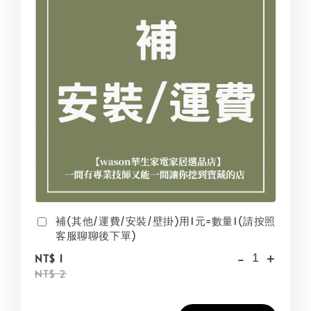
補(其他/運費/安裝/壁掛)用1元=數量1(請按照
客服聊聊後下單)
-
+
NT$ 1
NT$ 2