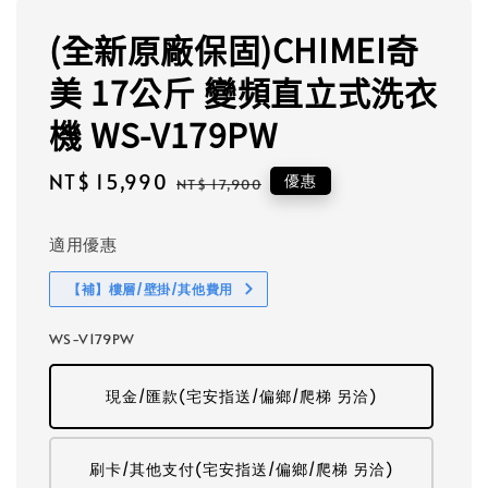
(全新原廠保固)CHIMEI奇
美 17公斤 變頻直立式洗衣
機 WS-V179PW
Sale
NT$ 15,990
Regular
優惠
NT$ 17,900
price
price
適用優惠
【補】樓層/壁掛/其他費用
WS-V179PW
現金/匯款(宅安指送/偏鄉/爬梯 另洽)
刷卡/其他支付(宅安指送/偏鄉/爬梯 另洽)