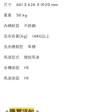
尺寸
601 X 626 X 1020 mm
重量
50 kg
內槽材質
不銹鋼
洗衣容量(kg)
16KG以上
洗衣槽類型
單槽
馬達型式
變頻馬達
全機保固
1年
馬達保固
1年
購買須知