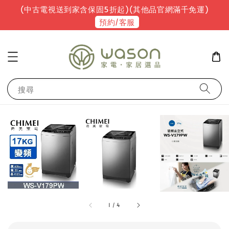
(中古電視送到家含保固5折起)(其他品官網滿千免運)
預約/客服
搜尋
1
/
4