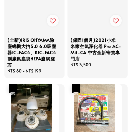
(全新)IRIS OHYAMA除
(保固1個月)2021小米
塵蟎機大拍5.0 6.0吸塵
米家空氣淨化器 Pro AC-
器IC-FAC4、KIC-FAC4
M3-CA 中古全新寄賣專
副廠集塵袋HEPA濾網濾
門店
芯
Regular
NT$ 3,500
Regular
NT$ 60
-
NT$ 199
price
price
優惠
優惠