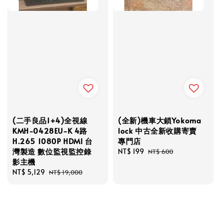
(二手良品1+4)全視線
(全新)機車大鎖Yokoma
KMH-0428EU-K 4路
lock 中古全新收購寄賣
H.265 1080P HDMI 台
專門店
灣製造 數位監視監控錄
Sale
NT$ 199
Regular
NT$ 600
影主機
price
price
Sale
NT$ 5,129
Regular
NT$ 19,000
price
price