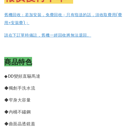
舊機回收：若加
安裝，免費回收；
只有指送的話，須收取費用(費
用=安裝費)；
請在下訂單時備註，舊機一經回收將無法退回。
商品特色
◆DD變頻直驅馬達
◆獨創手洗水流
◆窄身大容量
◆內桶不鏽鋼
◆曲面晶透鏡蓋