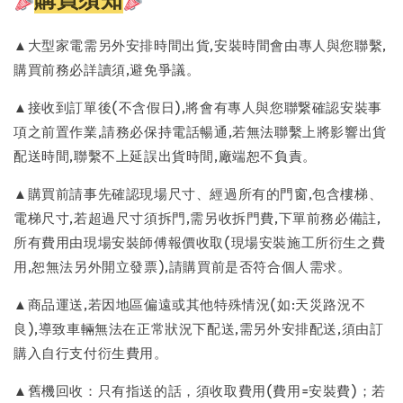
▲大型家電需另外安排時間出貨,安裝時間會由專人與您聯繫,
購買前務必詳讀須,避免爭議。
▲接收到訂單後(不含假日),將會有專人與您聯繋確認安裝事
項之前置作業,請務必保持電話暢通,若無法聯繫上將影響出貨
配送時間,聯繫不上延誤出貨時間,廠端恕不負責。
▲購買前請事先確認現場尺寸、經過所有的門窗,包含樓梯、
電梯尺寸,若超過尺寸須拆門,需另收拆門費,下單前務必備註,
所有費用由現場安裝師傅報價收取(現場安裝施工所衍生之費
用,恕無法另外開立發票),請購買前是否符合個人需求。
▲商品運送,若因地區偏遠或其他特殊情況(如:天災路況不
良),導致車輛無法在正常狀況下配送,需另外安排配送,須由訂
購入自行支付衍生費用。
▲舊機回收：只有指送的話，須收取費用(費用=安裝費)；若