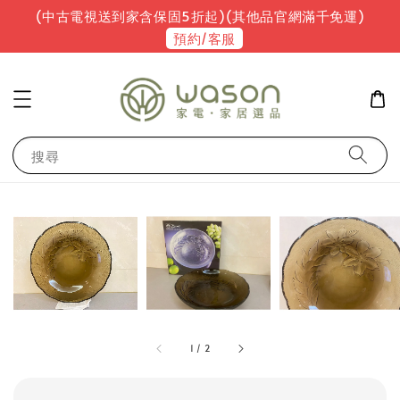
(中古電視送到家含保固5折起)(其他品官網滿千免運)
預約/客服
搜尋
1
/
2