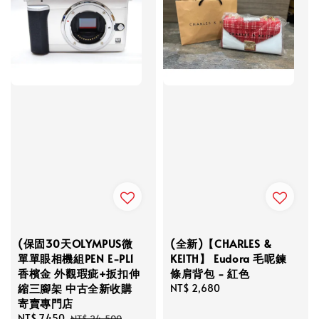
(保固30天OLYMPUS微
(全新)【CHARLES &
單單眼相機組PEN E-PL1
KEITH】 Eudora 毛呢鍊
香檳金 外觀瑕疵+扳扣伸
條肩背包 - 紅色
縮三腳架 中古全新收購
Regular
NT$ 2,680
寄賣專門店
price
Sale
NT$ 7,450
Regular
NT$ 24,500