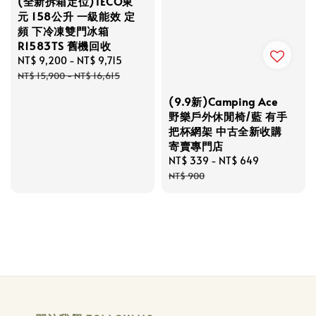
(全新拆箱定位)TECO東
元 158公升 一級能效 定
頻 下冷凍雙門冰箱
R1583TS 舊機回收
Sale
NT$ 9,200
-
NT$ 9,715
Regular
price
price
NT$ 15,900
-
NT$ 16,615
(9.9新)Camping Ace
野樂戶外休閒椅/藍 有手
把杯網架 中古全新收購
寄賣專門店
Sale
NT$ 339
-
NT$ 649
Regular
price
price
NT$ 900