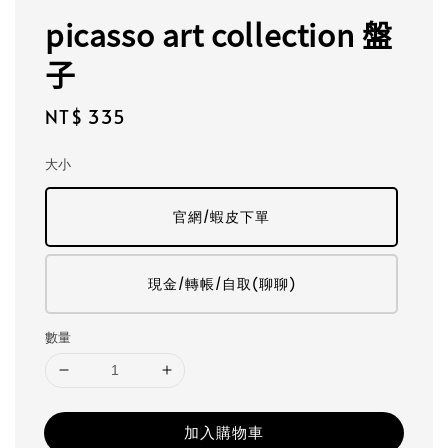
picasso art collection 盤
子
Regular
NT$ 335
price
大小
官網/蝦皮下單
現金/轉帳/自取(聊聊)
數量
加入購物車