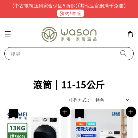
(中古電視送到家含保固5折起)(其他品官網滿千免運)
預約/客服
搜尋
滾筒｜11-15公斤
排列方式 :
優惠
優惠