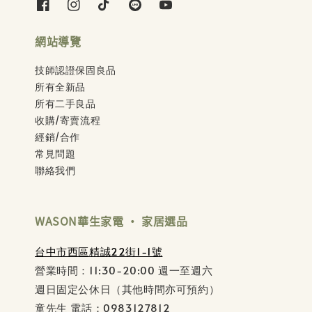
網站導覽
技師認證保固良品
所有全新品
所有二手良品
收購/寄賣流程
經銷/合作
常見問題
聯絡我們
WASON華生家電 ‧ 家居選品
台中市西區精誠22街1-1號
營業時間：11:30-20:00 週一至週六
週日固定公休日（其他時間亦可預約）
童先生 電話：0983127812