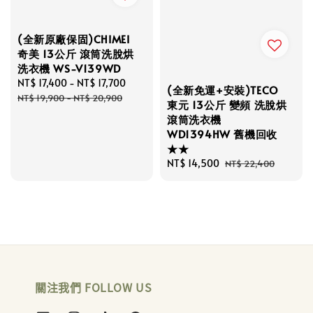
(全新原廠保固)CHIMEI
奇美 13公斤 滾筒洗脫烘
洗衣機 WS-V139WD
Sale
NT$ 17,400
-
NT$ 17,700
Regular
(全新免運+安裝)TECO
price
price
NT$ 19,900
-
NT$ 20,900
東元 13公斤 變頻 洗脫烘
滾筒洗衣機
WD1394HW 舊機回收
★★
Sale
NT$ 14,500
Regular
NT$ 22,400
price
price
關注我們 FOLLOW US