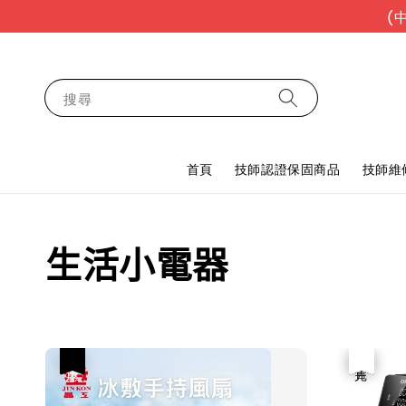
(
搜尋
首頁
技師認證保固商品
技師維
生活小電器
優惠
優惠
售完