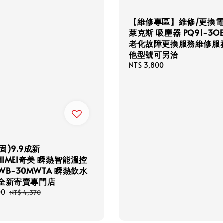
【維修專區】維修/更換電
萊克斯 吸塵器 PQ91-3O
老化故障更換服務維修服務
他型號可另洽
Regular
NT$ 3,800
price
固)9.9成新
CHIMEI奇美 瞬熱智能溫控
WB-30MWTA 瞬熱飲水
古全新寄賣專門店
00
Regular
NT$ 4,370
price