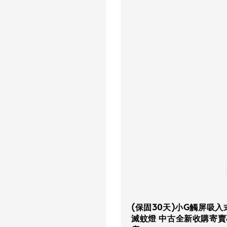
(保固30天)小G觸屏吸入
滅蚊燈 中古全新收購寄賣