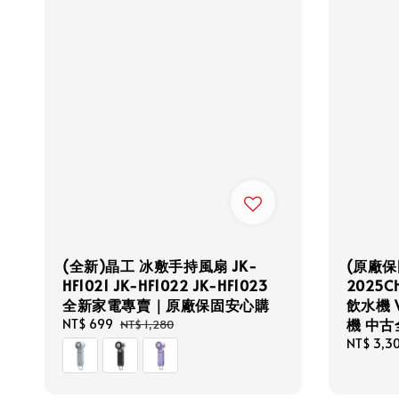
(全新)晶工 冰敷手持風扇 JK-
(原廠保
HF1021 JK-HF1022 JK-HF1023
2025
全新家電專賣｜原廠保固安心購
飲水機 
機 中
Sale
NT$ 699
Regular
NT$ 1,280
price
price
Sale
NT$ 3,3
price