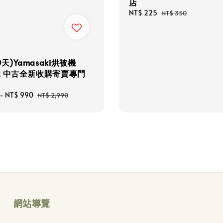
店
Sale
NT$ 225
Regular
NT$ 350
price
price
天)Yamasaki烘被機
82 中古全新收購寄賣專門
-
NT$ 990
Regular
NT$ 2,990
price
網站導覽