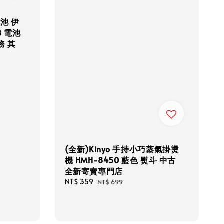
池 伊
B 電池
 其
(全新)Kinyo 手持小巧蒸氣掛燙
機 HMH-8450 藍色 熨斗 中古
全新寄賣專門店
Sale
NT$ 359
Regular
NT$ 699
price
price