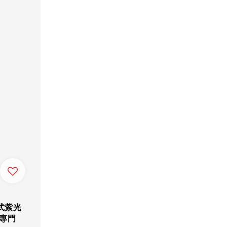
式紫光
專門