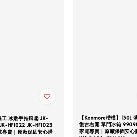
【Kenmore楷模】130L
晶工 冰敷手持風扇 JK-
復古右開 單門冰箱 9909
 JK-HF1022 JK-HF1023
家電專賣｜原廠保固安心
電專賣｜原廠保固安心購