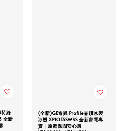
 薄荷綠
(全新)GE奇異 Profile晶鑽冰製
8 全新
冰機 XPIO13SWSS 全新家電專
購
賣｜原廠保固安心購