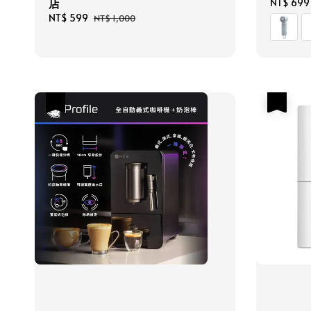
店
Sale
NT$ 699
price
Sale
NT$ 599
Regular
NT$ 1,000
price
price
優惠
優惠