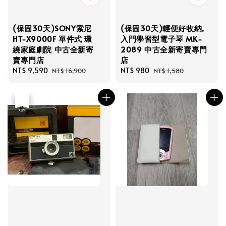
(保固30天)SONY索尼
(保固30天)輕便好收納,
HT-X9000F 單件式 環
入門學習型電子琴 MK-
繞家庭劇院 中古全新寄
2089 中古全新寄賣專門
賣專門店
店
Sale
NT$ 9,590
Regular
Sale
NT$ 980
Regular
NT$ 16,900
NT$ 1,580
price
price
price
price
優惠
售完