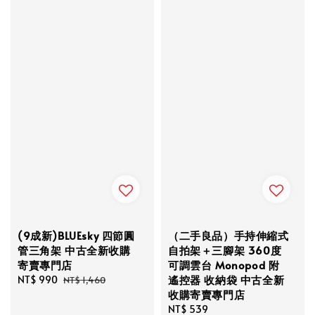
(9成新)BLUEsky 四節圓
（二手良品）手持伸縮式
管三角架 中古全新收購
自拍架＋三腳架 360度
寄賣專門店
可調雲台 Monopod 附
遙控器 收納袋 中古全新
Sale
NT$ 990
Regular
NT$ 1,460
收購寄賣專門店
price
price
Regular
NT$ 539