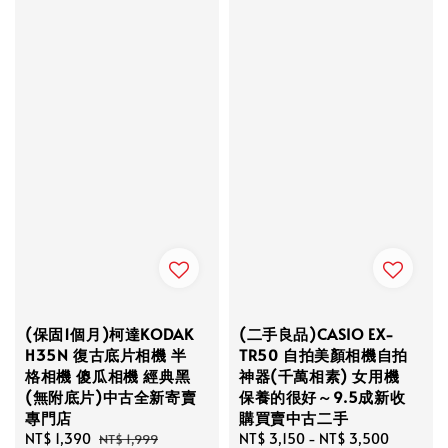
(保固1個月)柯達KODAK
(二手良品)CASIO EX-
H35N 復古底片相機 半
TR50 自拍美顏相機自拍
格相機 傻瓜相機 經典黑
神器(千萬相素) 女用機
(無附底片)中古全新寄賣
保養的很好～9.5成新收
專門店
購買賣中古二手
Sale
NT$ 1,390
Regular
Regular
NT$ 3,150
-
NT$ 3,500
NT$ 1,999