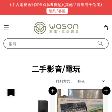
(中古電視送到家含保固5折起)(其他品官網滿千免運)
預約/客服
搜尋
二手影音/電玩
排列方式 :
優惠
優惠
售完