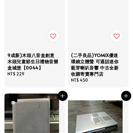
9成新)木頭八音盒創意
(二手良品)YOMIX優迷
木頭兒童節生日禮物音樂
環繞立體聲 可通話迷你
盒城堡【0044】
藍芽喇叭音響 中古全新
收購寄賣專門店
Regular
NT$ 229
price
Regular
NT$ 450
price
優惠