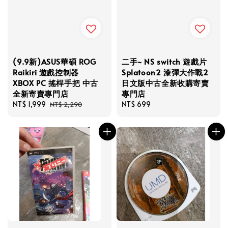
(9.9新)ASUS華碩 ROG
二手~ NS switch 遊戲片
Raikiri 遊戲控制器
Splatoon2 漆彈大作戰2
XBOX PC 搖桿手把 中古
日文版中古全新收購寄賣
全新寄賣專門店
專門店
Sale
NT$ 1,999
Regular
Regular
NT$ 699
NT$ 2,290
price
price
price