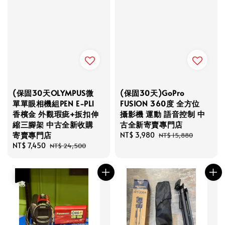
(保固30天OLYMPUS微
(保固30天)GoPro
單單眼相機組PEN E-PL1
FUSION 360度 全方位
香檳金 外觀瑕疵+扳扣伸
攝影機 運動 語音控制 中
縮三腳架 中古全新收購
古全新寄賣專門店
寄賣專門店
Sale
NT$ 3,980
Regular
NT$ 15,880
Sale
NT$ 7,450
Regular
price
price
NT$ 24,500
price
price
優惠