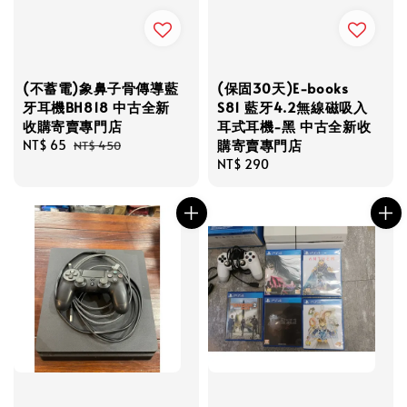
(不蓄電)象鼻子骨傳導藍
(保固30天)E-books
牙耳機BH818 中古全新
S81 藍牙4.2無線磁吸入
收購寄賣專門店
耳式耳機-黑 中古全新收
購寄賣專門店
Sale
NT$ 65
Regular
NT$ 450
price
price
Regular
NT$ 290
price