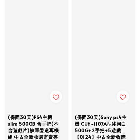
(保固30天)PS4主機
(保固30天)Sony ps4主
slim 500GB 含手把(不
機 CUH-1107A型冰河白
含遊戲片)缺單聲道耳機
500G+2手把+5遊戲
組 中古全新收購寄賣專
【0124】中古全新收購