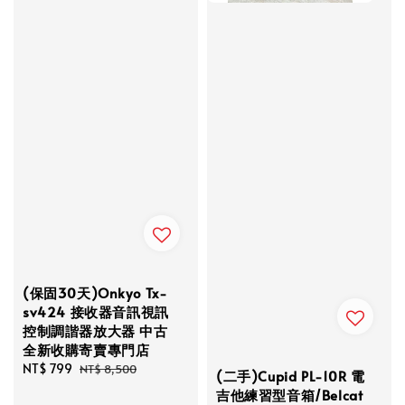
(保固30天)Onkyo Tx-
sv424 接收器音訊視訊
控制調諧器放大器 中古
全新收購寄賣專門店
Sale
NT$ 799
Regular
NT$ 8,500
(二手)Cupid PL‑10R 電
price
price
吉他練習型音箱/Belcat