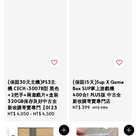
(保固30天主機)PS3主
(保固15天)Sup X Game
機 CECH-3007B型 黑色
Box SUP掌上游戲機
+2把手+兩遊戲片+盒裝
400合1 PLUS版 中古全
320GB保存良好中古全
新收購寄賣專門店
新收購寄賣專門【0123
Sale
NT$ 399
Regular
NT$ 984
Regular
NT$ 4,050
-
NT$ 4,500
price
price
price
優惠
售完