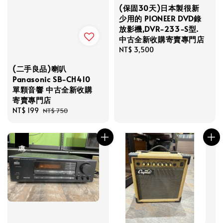
(保固30天)日本製很新
少用的 PIONEER DVD錄
放影機,DVR-233-S型.
中古全新收購寄賣專門店
Regular
NT$ 3,500
price
(二手良品)喇叭
Panasonic SB-CH410
單顆音響 中古全新收購
寄賣專門店
Sale
NT$ 199
Regular
NT$ 750
price
price
優惠