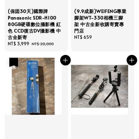
(保固30天)國際牌
(9.9成新)WEIFENG專業
Panasonic SDR-H100
腳架WT-330相機三腳
80GB硬碟數位攝影機 紅
架 中古全新收購寄賣專
色 CCD復古DV攝影機 中
門店
古全新寄
Regular
NT$ 659
Sale
NT$ 3,999
Regular
price
NT$ 20,000
price
price
優惠