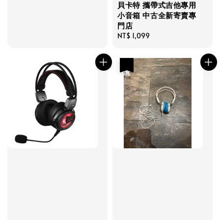
貝卡特 攜帶式吉他專用
小音箱 中古全新寄賣專
門店
Regular
NT$ 1,099
price
優惠