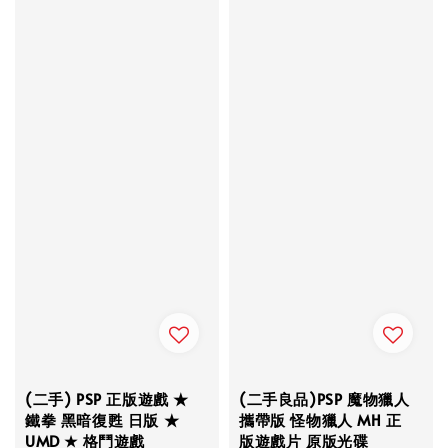
(二手) PSP 正版遊戲 ★
(二手良品)PSP 魔物獵人
鐵拳 黑暗復甦 日版 ★
攜帶版 怪物獵人 MH 正
UMD ★ 格鬥遊戲
版遊戲片 原版光碟