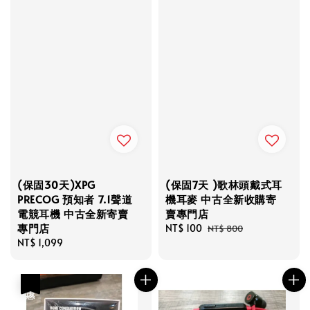
(保固30天)XPG
(保固7天 )歌林頭戴式耳
PRECOG 預知者 7.1聲道
機耳麥 中古全新收購寄
電競耳機 中古全新寄賣
賣專門店
專門店
Sale
NT$ 100
Regular
NT$ 800
Regular
NT$ 1,099
price
price
price
優惠