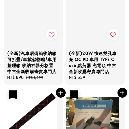
(全新)汽車后備箱收納箱
(全新)20W 快速雙孔車
可折疊/車載儲物箱/車用
充 QC PD 車用 TYPE C
整理箱 收納神器分格置
usb 點菸器 充電頭 中古
中古全新收購寄賣專門店
全新收購寄賣專門店
Sale
NT$ 890
Regular
Regular
NT$ 359
NT$ 1,299
price
price
price
優惠
優惠