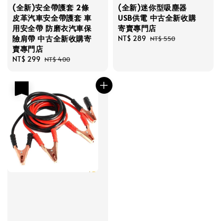
(全新)安全帶護套 2條
(全新)迷你型吸塵器
皮革汽車安全帶護套 車
USB供電 中古全新收購
用安全帶 防磨衣汽車保
寄賣專門店
險肩帶 中古全新收購寄
Sale
NT$ 289
Regular
NT$ 550
賣專門店
price
price
Sale
NT$ 299
Regular
NT$ 400
price
price
優惠