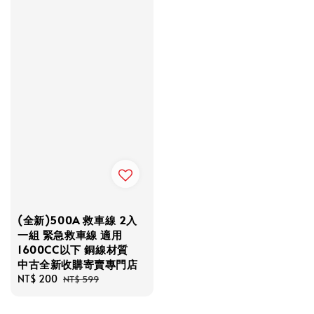
(全新)500A 救車線 2入
一組 緊急救車線 適用
1600CC以下 銅線材質
中古全新收購寄賣專門店
Sale
NT$ 200
Regular
NT$ 599
price
price