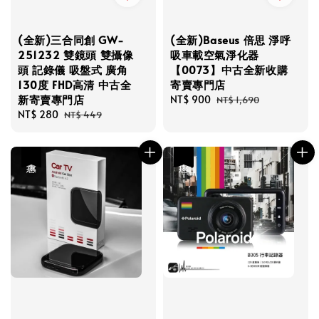
(全新)三合同創 GW-
(全新)Baseus 倍思 淨呼
251232 雙鏡頭 雙攝像
吸車載空氣淨化器
頭 記錄儀 吸盤式 廣角
【0073】中古全新收購
130度 FHD高清 中古全
寄賣專門店
新寄賣專門店
Sale
NT$ 900
Regular
NT$ 1,690
Sale
NT$ 280
Regular
price
price
NT$ 449
price
price
優惠
優惠