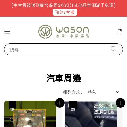
(中古電視送到家含保固5折起)(其他品官網滿千免運)
預約/客服
搜尋
汽車周邊
排列方式 :
優惠
優惠