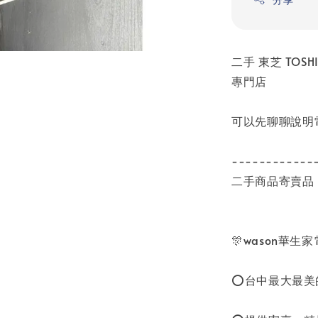
二手 東芝 TOSH
專門店
可以先聊聊說明
------------
二手商品寄賣品
🎊wason華生
⭕台中最大最美