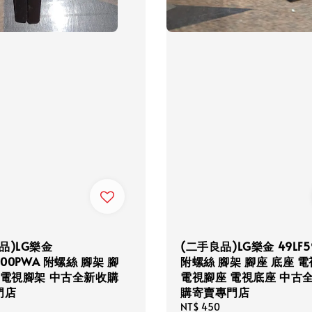
品)LG樂金
(二手良品)LG樂金 49LF5
700PWA 附螺絲 腳架 腳
附螺絲 腳架 腳座 底座 
 電視腳架 中古全新收購
電視腳座 電視底座 中古
門店
購寄賣專門店
Regular
NT$ 450