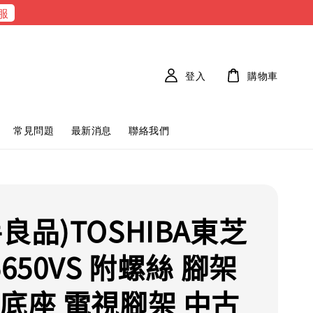
服
登入
購物車
常見問題
最新消息
聯絡我們
良品)TOSHIBA東芝
5650VS 附螺絲 腳架
 底座 電視腳架 中古