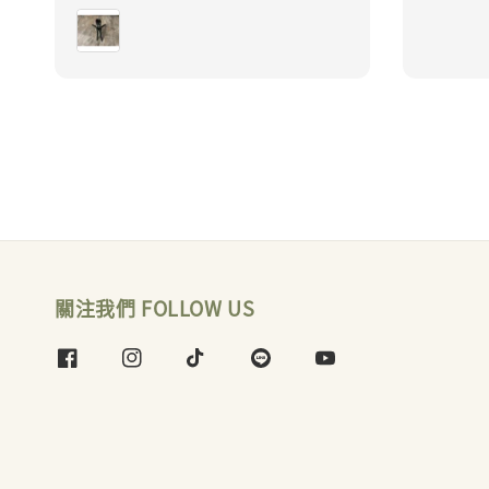
price
price
關注我們 FOLLOW US