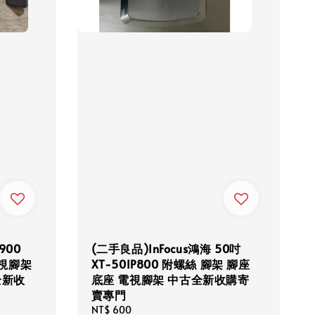
900
(二手良品)InFocus鴻海 50吋
電視腳架
XT-50IP800 附螺絲 腳架 腳座
全新收
底座 電視腳架 中古全新收購寄
賣專門
Regular
NT$ 600