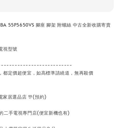
IBA 55P5650VS 腳座 腳架 附螺絲 中古全新收購寄賣
電視型號
---------------------------
，都定價超便宜，如高標準請繞道，無再殺價
家電家居選品店 🎊(預約)
的二手電視專門店(便宜新機也有)