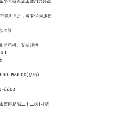
品小電器家居生活用品良品
市價3-5折，還有保固服務
息洽談
兼差司機、安裝師傅
⬇⬇⬇
收
:30-PM8:00(預約)
0-6600
中市西區精誠二十二街1-1號