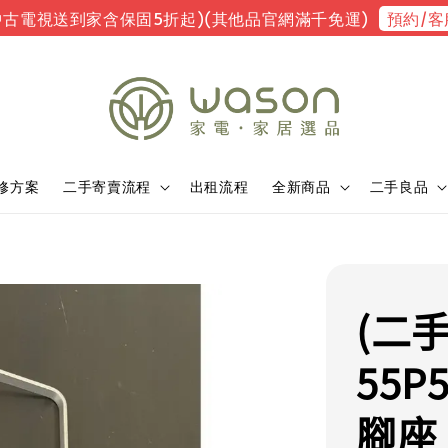
預約/客
中古電視送到家含保固5折起)(其他品官網滿千免運)
修方案
二手寄賣流程
出租流程
全新商品
二手良品
(二手
55P
腳座