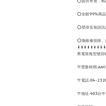
⭕提供寄賣，精
⭕全館99%商品
⭕壁掛安裝請訊
⭕徵維修技師、
⬇⬇⬇⬇⬇⬇⬇⬇
舊電視報型號回
🎊營業時間:AM11
🎊電話:04-232
🎊地址:403台