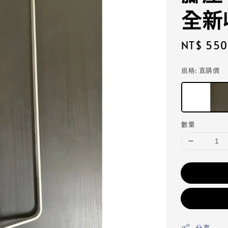
全新
Regular
NT$ 550
price
規格
: 直購價
數量
分享