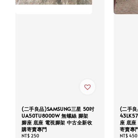
(二手良品)SAMSUNG三星 50吋
(二手良
UA50TU8000W 無螺絲 腳架
43LK5
腳座 底座 電視腳架 中古全新收
座 底座
購寄賣專門
寄賣專
Regular
NT$ 250
Regular
NT$ 450