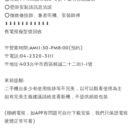
⭕壁掛安裝請訊息洽談
⭕徵維修技師、兼差司機、安裝師傅
⬇⬇⬇⬇⬇⬇⬇⬇⬇⬇⬇
舊電視報型號回收
🎊營業時間:AM11:30-PM8:00(預約)
🎊電話:04-2320-3111
🎊地址:403台中市西區精誠二十二街1-1號
來前提醒:
二手機台多少有使用痕跡等不完美，以可以觀看使用為主
如有完美主義建議請繞道看新機，不提供紙箱包裝
(聯網電視，如APP有問題可自行下載安裝，我們只保證電視
硬體正常可看)