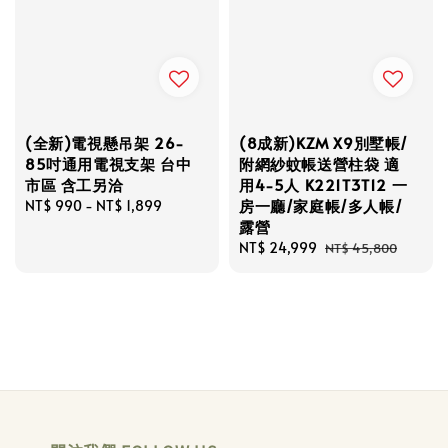
(全新)電視懸吊架 26-
(8成新)KZM X9別墅帳/
85吋通用電視支架 台中
附網紗蚊帳送營柱袋 適
市區 含工另洽
用4-5人 K221T3T12 一
房一廳/家庭帳/多人帳/
Regular
NT$ 990
-
NT$ 1,899
露營
price
Sale
NT$ 24,999
Regular
NT$ 45,800
price
price