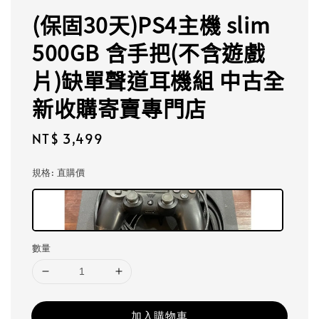
(保固30天)PS4主機 slim
500GB 含手把(不含遊戲
片)缺單聲道耳機組 中古全
新收購寄賣專門店
Regular
NT$ 3,499
price
規格
: 直購價
數量
加入購物車