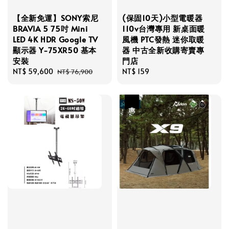
【全新免運】SONY索尼
(保固10天)小型電暖器
BRAVIA 5 75吋 Mini
110v台灣專用 新桌面暖
LED 4K HDR Google TV
風機 PTC發熱 迷你取暖
顯示器 Y-75XR50 基本
器 中古全新收購寄賣專
安裝
門店
Sale
NT$ 59,600
Regular
Regular
NT$ 159
NT$ 76,900
price
price
price
優惠