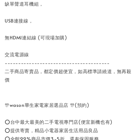
缺單聲道耳機組，
USB連接線，
無HDMI連結線 (可現場加購)
交流電源線
---------------------------------------
二手商品寄賣品，都定價超便宜，如高標準請繞道，無再殺
價
🎊wason華生家電家居選品店 🎊(預約)
⭕台中最大最美的二手電視專門店(便宜新機也有)
⭕提供寄賣，精品小電器家居生活用品良品
⭕全館99%商品市價3-5折，還有保固服務