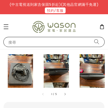
(中古電視送到家含保固5折起)(其他品官網滿千免運)
預約/客服
搜尋
1
/
5