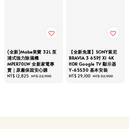
(全新)Mabe美寶 32L 泵
【全新免運】SONY索尼
浦式強力除濕機
BRAVIA 3 65吋 X1 4K
MPER70LW 全新家電專
HDR Google TV 顯示器
賣｜原廠保固安心購
Y-65S30 基本安裝
Sale
NT$ 12,825
Regular
Sale
NT$ 29,100
Regular
NT$ 22,900
NT$ 32,900
price
price
price
price