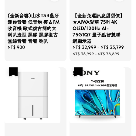
(全新音響)山水T33藍牙
【全新免運訊息甜甜價】
迷你音響 低音炮 復古FM
★AIWA愛華 75吋4K
收音機 歐式復古簡約大
QLED/120Hz AI-
喇叭造型 黑膠 黑膠復古
75GTQ7 量子點智慧聯
無線音響 音響 喇叭
網顯示器
Regular
NT$ 900
Sale
NT$ 32,999
-
NT$ 33,799
Regu
price
price
price
NT$ 36,999
-
NT$ 38,899
優惠
優惠