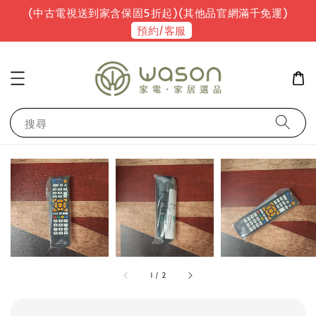
(中古電視送到家含保固5折起)(其他品官網滿千免運)
預約/客服
搜尋
1
/
2