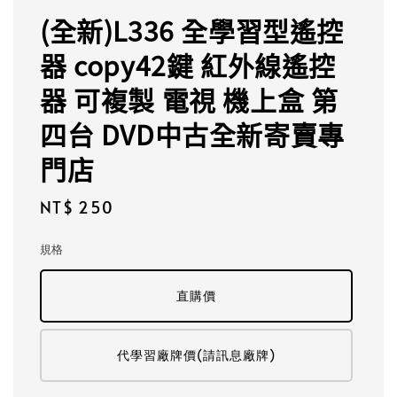
(全新)L336 全學習型遙控
器 copy42鍵 紅外線遙控
器 可複製 電視 機上盒 第
四台 DVD中古全新寄賣專
門店
Regular
NT$ 250
price
規格
直購價
代學習廠牌價(請訊息廠牌)