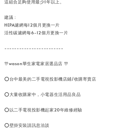
這組合足夠使用最少1年以上。
建議﹕
HEPA濾網每12個月更換一片
活性碳濾網每6-12個月更換一片
------------------------
🎊wason華生家電家居選品店 🎊
⭕台中最美的二手電視投影機店鋪/收購寄賣店
⭕大量收購家中，小電器生活用品良品
⭕以二手電視投影機起家20年維修經驗
⭕壁掛安裝請訊息洽談