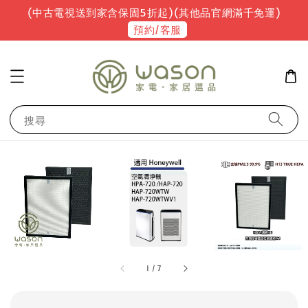
(中古電視送到家含保固5折起)(其他品官網滿千免運)
預約/客服
搜尋
1
/
7