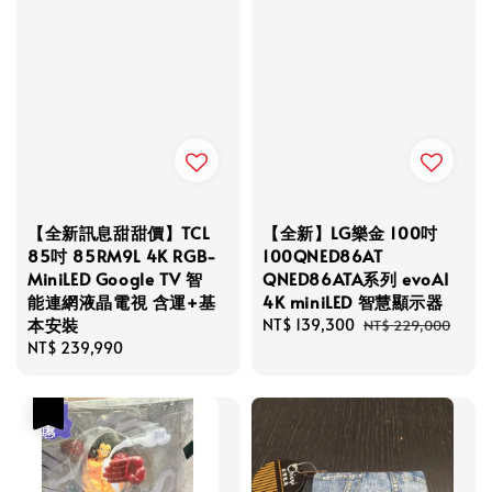
【全新訊息甜甜價】TCL
【全新】LG樂金 100吋
85吋 85RM9L 4K RGB-
100QNED86AT
MiniLED Google TV 智
QNED86ATA系列 evoAI
能連網液晶電視 含運+基
4K miniLED 智慧顯示器
本安裝
Sale
NT$ 139,300
Regular
NT$ 229,000
Regular
NT$ 239,990
price
price
price
優惠