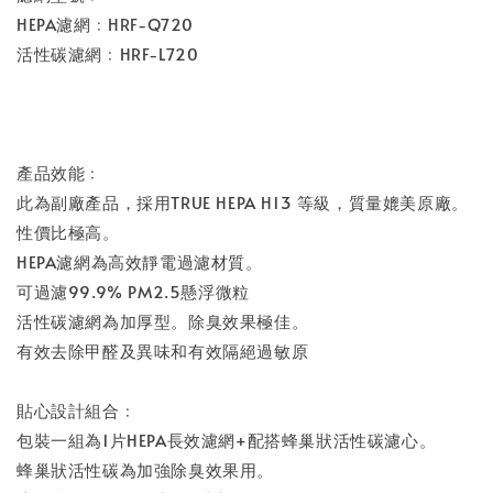
HEPA濾網﹕HRF-Q720
活性碳濾網﹕HRF-L720
產品效能﹕
此為副廠產品，採用TRUE HEPA H13 等級，質量媲美原廠。
性價比極高。
HEPA濾網為高效靜電過濾材質。
可過濾99.9% PM2.5懸浮微粒
活性碳濾網為加厚型。除臭效果極佳。
有效去除甲醛及異味和有效隔絕過敏原
貼心設計組合﹕
包裝一組為1片HEPA長效濾網+配搭蜂巢狀活性碳濾心。
蜂巢狀活性碳為加強除臭效果用。