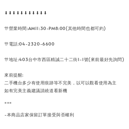
⬇⬇⬇⬇⬇⬇⬇⬇⬇⬇⬇
🎊營業時間:AM11:30-PM8:00(其他時間也都可約)
🎊電話:04-2320-6600
🎊地址:403台中市西區精誠二十二街1-1號(來前最好先詢問)
來前提醒:
二手機台多少有使用痕跡等不完美，以可以觀看使用為主
如有完美主義建議請繞道看新機
===
-本商品店家保留訂單接受與否權利