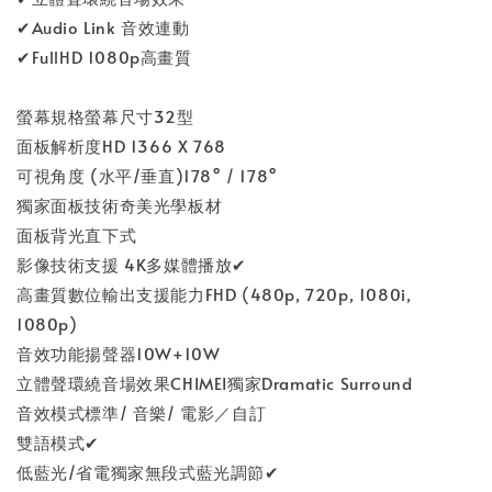
✔︎Audio Link 音效連動
補(其他/運費/安裝/壁掛)用1元=數量1(請按照
客服聊聊後下單)
✔︎FullHD 1080p高畫質
-
+
NT$ 1
螢幕規格螢幕尺寸32型
NT$ 2
面板解析度HD 1366 X 768
可視角度 (水平/垂直)178° / 178°
加入購物車
獨家面板技術奇美光學板材
面板背光直下式
影像技術支援 4K多媒體播放✔
高畫質數位輸出支援能力FHD (480p, 720p, 1080i,
1080p)
音效功能揚聲器10W+10W
立體聲環繞音場效果CHIMEI獨家Dramatic Surround
音效模式標準/ 音樂/ 電影／自訂
雙語模式✔
低藍光/省電獨家無段式藍光調節✔