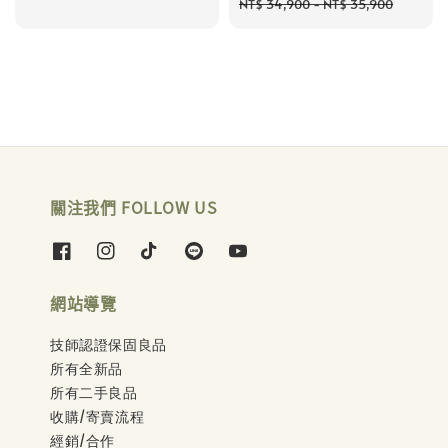
price
pric
NT$ 34,900
-
NT$ 35,900
關注我們 FOLLOW US
網站導覽
技師認證保固良品
所有全新品
所有二手良品
收購/寄賣流程
經銷/合作