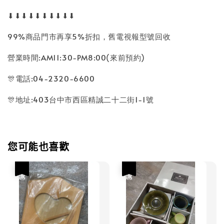
⬇⬇⬇⬇⬇⬇⬇⬇⬇⬇
99%商品門市再享5%折扣，舊電視報型號回收
營業時間:AM11:30-PM8:00(來前預約)
🎊電話:04-2320-6600
🎊地址:403台中市西區精誠二十二街1-1號
您可能也喜歡
優惠
優惠