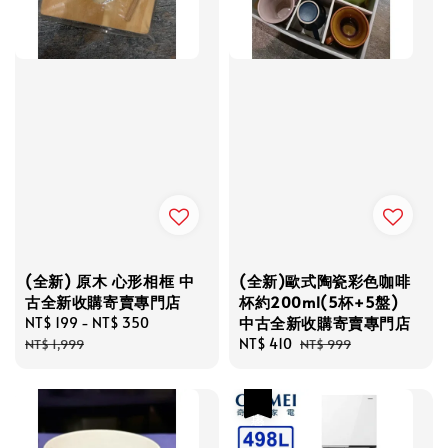
(全新) 原木 心形相框 中
(全新)歐式陶瓷彩色咖啡
古全新收購寄賣專門店
杯約200ml(5杯+5盤)
中古全新收購寄賣專門店
Sale
NT$ 199
-
NT$ 350
Regular
price
price
Sale
NT$ 410
Regular
NT$ 1,999
NT$ 999
price
price
優惠