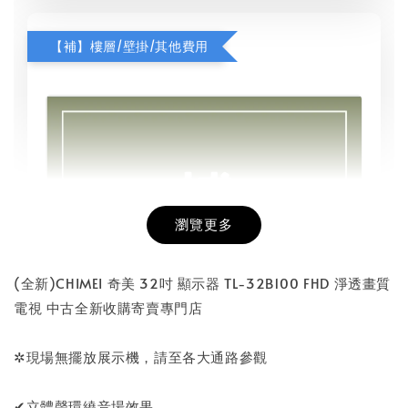
【補】樓層/壁掛/其他費用
瀏覽更多
(全新)CHIMEI 奇美 32吋 顯示器 TL-32B100 FHD 淨透畫質
電視 中古全新收購寄賣專門店
✲現場無擺放展示機，請至各大通路參觀
✔︎立體聲環繞音場效果