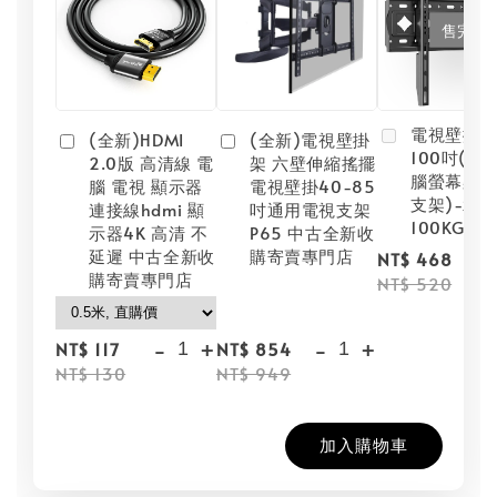
售完
電視壁掛架
(全新)HDMI
(全新)電視壁掛
100吋(壁
2.0版 高清線 電
架 六壁伸縮搖擺
腦螢幕架/
腦 電視 顯示器
電視壁掛40-85
支架)-承重
連接線hdmi 顯
吋通用電視支架
100KG【
示器4K 高清 不
P65 中古全新收
延遲 中古全新收
購寄賣專門店
NT$ 468
購寄賣專門店
NT$ 520
-
+
-
+
NT$ 117
NT$ 854
NT$ 130
NT$ 949
加入購物車