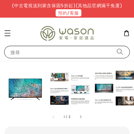
(中古電視送到家含保固5折起)(其他品官網滿千免運)
預約/客服
搜尋
1
/
2