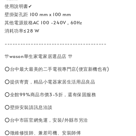
使用說明書✔
壁掛架孔距 100 mm x 100 mm
其他電源規格AC 100 -240V , 60Hz
消耗功率≤28 W
---------------------------------------
🎊wason華生家電家居選品店 🎊
⭕台中最大最美的二手電視專門店(便宜新機也有)
⭕提供寄賣，精品小電器家居生活用品良品
⭕全館99%商品市價3-5折，還有保固服務
⭕壁掛安裝請訊息洽談
⭕台中市區官網免運，安裝/外縣市另洽
⭕徵維修技師、兼差司機、安裝師傅