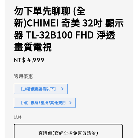
勿下單先聊聊 (全
新)CHIMEI 奇美 32吋 顯示
器 TL-32B100 FHD 淨透
畫質電視
Regular
NT$ 4,999
price
適用優惠
【加購優惠請看以下】
【補】樓層/壁掛/其他費用
規格
直購價(官網全省免運偏遠洽)