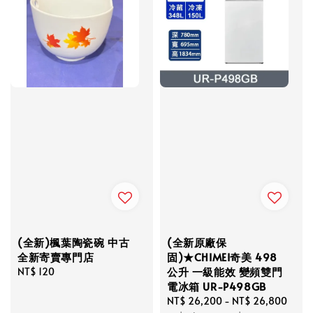
(全新)楓葉陶瓷碗 中古
(全新原廠保
全新寄賣專門店
固)★CHIMEI奇美 498
公升 一級能效 變頻雙門
Regular
NT$ 120
電冰箱 UR-P498GB
price
Sale
NT$ 26,200
-
NT$ 26,800
Reg