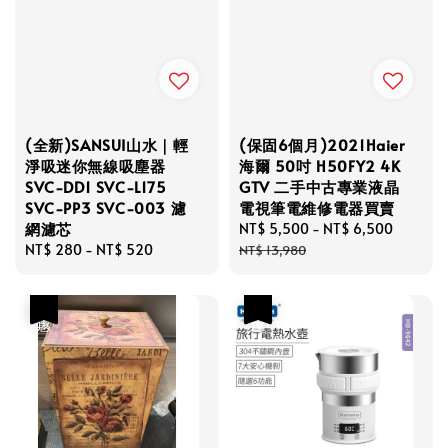
(全新)SANSUI山水｜輕
(保固6個月)2021Haier
淨吸迷你無線吸塵器
海爾 50吋 H50FY2 4K
SVC-DD1 SVC-L175
GTV 二手中古專業液晶
SVC-PP3 SVC-003 濾
電視筆電維修電器買賣
網濾芯
Sale
NT$ 5,500
-
NT$ 6,500
Regula
Regular
NT$ 280
-
NT$ 520
price
price
NT$ 13,980
price
優惠
優惠