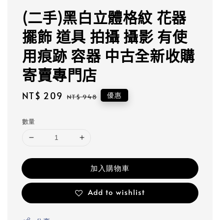
(二手)黑白立體格紋 花器
擺飾 道具 拍攝 攝影 有使
用痕跡 容器 中古全新收購
寄賣專門店
Sale
NT$ 209
Regular
優惠
NT$ 948
price
price
數量
加入購物車
Add to wishlist