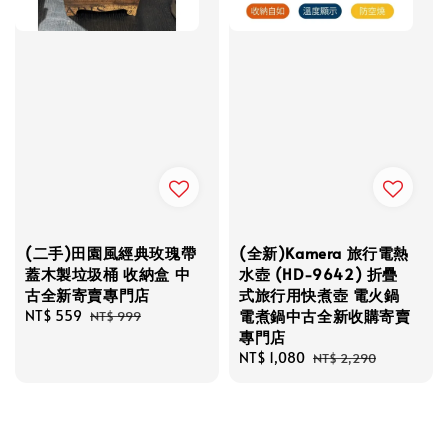
(二手)田園風經典玫瑰帶
(全新)Kamera 旅行電熱
蓋木製垃圾桶 收納盒 中
水壺 (HD-9642) 折疊
古全新寄賣專門店
式旅行用快煮壺 電火鍋
電煮鍋中古全新收購寄賣
Sale
NT$ 559
Regular
NT$ 999
專門店
price
price
Sale
NT$ 1,080
Regular
NT$ 2,290
price
price