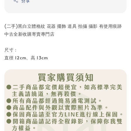
分享
(二手)黑白立體格紋 花器 擺飾 道具 拍攝 攝影 有使用痕跡
中古全新收購寄賣專門店
尺寸：
直徑 12cm、高 13cm