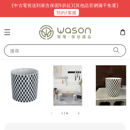
(中古電視送到家含保固5折起)(其他品官網滿千免運)
預約/客服
搜尋
1
/
4