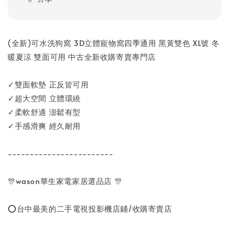
(全新)可水洗狗窩 3D立體寵物窩四季通用 黑黃雙色 XL號 冬
暖夏涼 雙面可用 中古全新收購寄賣專門店
✓雙面軟墊 正反皆可用
✓超大空間 立體環繞
✓柔軟舒適 澎鬆有型
✓手感滑爽 經久耐用
------------------------
🎊wason華生家電家居選品店 🎊
⭕台中最美的二手電視投影機店鋪/收購寄賣店