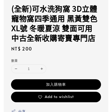
(全新)可水洗狗窩 3D立體
寵物窩四季通用 黑黃雙色
XL號 冬暖夏涼 雙面可用
中古全新收購寄賣專門店
Regular
NT$ 200
price
數量
加入購物車
Add to wishlist
分享