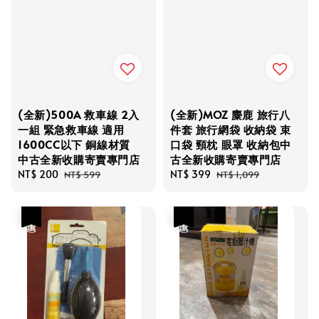
(全新)500A 救車線 2入
(全新)MOZ 麋鹿 旅行八
一組 緊急救車線 適用
件套 旅行網袋 收納袋 束
1600CC以下 銅線材質
口袋 頸枕 眼罩 收納包中
中古全新收購寄賣專門店
古全新收購寄賣專門店
Sale
NT$ 200
Regular
Sale
NT$ 399
Regular
NT$ 599
NT$ 1,099
price
price
price
price
優惠
優惠