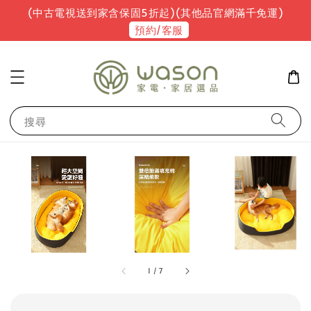
(中古電視送到家含保固5折起)(其他品官網滿千免運)
預約/客服
搜尋
1
/
7