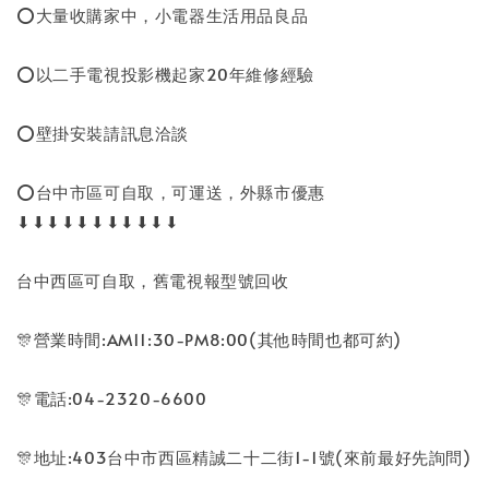
⭕大量收購家中，小電器生活用品良品
⭕以二手電視投影機起家20年維修經驗
⭕壁掛安裝請訊息洽談
⭕台中市區可自取，可運送，外縣市優惠
⬇⬇⬇⬇⬇⬇⬇⬇⬇⬇⬇
台中西區可自取，舊電視報型號回收
🎊營業時間:AM11:30-PM8:00(其他時間也都可約)
🎊電話:04-2320-6600
🎊地址:403台中市西區精誠二十二街1-1號(來前最好先詢問)