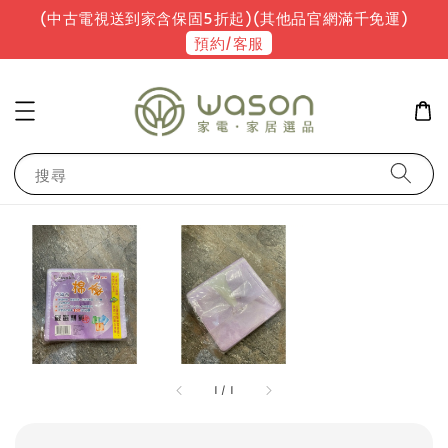
(中古電視送到家含保固5折起)(其他品官網滿千免運)
預約/客服
搜尋
1
/
1