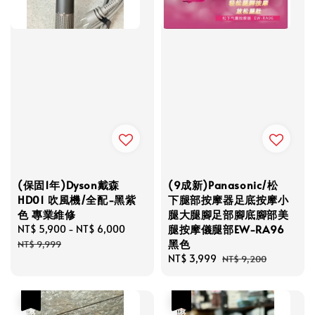
(保固1年)Dyson戴森
(9成新)Panasonic/松
HD01 吹風機/全配-黑紫
下腿部按摩器足底按摩小
色 專業維修
腿大腿腳足部腳底腳部美
腿按摩儀腿部EW-RA96
Sale
NT$ 5,900
-
NT$ 6,000
Regular
黑色
price
price
NT$ 9,999
Sale
NT$ 3,999
Regular
NT$ 9,200
price
price
優惠
優惠