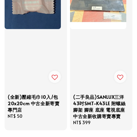
(全新)壓縮毛巾10入/包
(二手良品)SANLUX三洋
20x20cm 中古全新寄賣
43吋SMT-K43LE 附螺絲
專門店
腳架 腳座 底座 電視底座
中古全新收購寄賣專賣
Regular
NT$ 50
price
Regular
NT$ 399
price