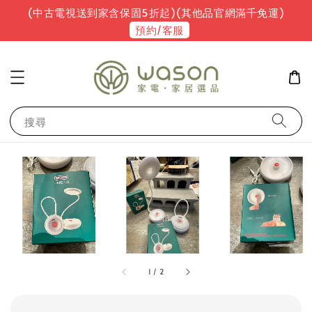
(中古電視送到家含保固5折起)(其他品官網滿千免運)
預約/客服
搜尋
1
/
2