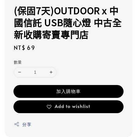
(保固7天)OUTDOOR x 中
國信託 USB隨心燈 中古全
新收購寄賣專門店
Regular
NT$ 69
price
數量
加入購物車
Add to wishlist
分享