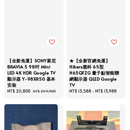
【全新免運】SONY索尼
★【全新官網免運】
BRAVIA 5 98吋 Mini
Hikers惠科 65型
LED 4K HDR Google TV
H65QFZG 量子點智能聯
顯示器 Y-98XR50 基本
網顯示器 QLED Google
安裝
TV
Sale
NT$ 211,800
Regular
Regular
NT$ 13,588
-
NT$ 13,988
NT$ 249,900
price
price
price