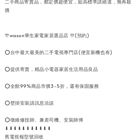
二手商品寄賣品，都定價超便宜，如高標準請繞道，無再殺
價
🎊wason華生家電家居選品店 🎊(預約)
⭕台中最大最美的二手電視專門店(便宜新機也有)
⭕提供寄賣，精品小電器家居生活用品良品
⭕全館99%商品市價3-5折，還有保固服務
⭕壁掛安裝請訊息洽談
⭕徵維修技師、兼差司機、安裝師傅
⬇⬇⬇⬇⬇⬇⬇⬇⬇⬇⬇
舊電視報型號回收