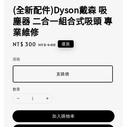
(全新配件)Dyson戴森 吸
塵器 二合一組合式吸頭 專
業維修
Sale
NT$ 300
Regular
優惠
NT$ 400
price
price
規格
直購價
數量
加入購物車