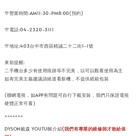
🎊營業時間:AM11:30-PM8:00(預約)
🎊電話:04-2320-3111
🎊地址:403台中市西區精誠二十二街1-1號
來前提醒:
二手機台多少有使用痕跡等不完美，以可以觀看使用為主
如有完美主義建議請繞道看新機，不提供紙箱包裝
(聯網電視，如APP有問題可自行下載安裝，我們只保證電視
硬體正常可看)
=======
DYSON戴森 YOUTUBE介紹
(我們有專業的維修師才敢給保