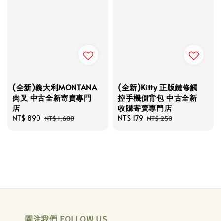
(全新)義大利MONTANA
(全新)Kitty 正版鏈條觸
肉叉 中古全新寄賣專門
控手機側背包 中古全新
店
收購寄賣專門店
Sale
NT$ 890
Regular
Sale
NT$ 179
Regular
NT$ 1,600
NT$ 250
price
price
price
price
關注我們 FOLLOW US