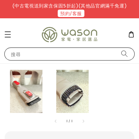
(中古電視送到家含保固5折起)(其他品官網滿千免運)
預約/客服
搜尋
1
/
1