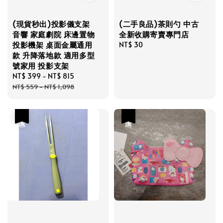
(現貨秒出)投影儀支架
(二手良品)茶則勺 中古
音響 家庭劇院 床邊置物
全新收購寄賣專門店
投影機架 桌面金屬通用
Regular
NT$ 30
款 升降落地款 適用多型
price
號家用 投影支架
Sale
NT$ 399
-
NT$ 815
Regular
price
price
NT$ 559
-
NT$ 1,098
優惠
優惠