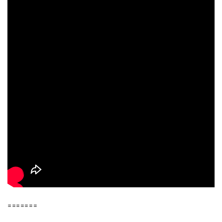
=======