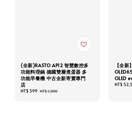
(全新)RASTO AP12 智慧數控多
【全新】
功能料理鍋 德國雙層煮蛋器 多
OLED6
功能早餐機 中古全新寄賣專門
OLED 
店
Sale
NT$ 52,
price
Sale
NT$ 599
Regular
NT$ 1,000
price
price