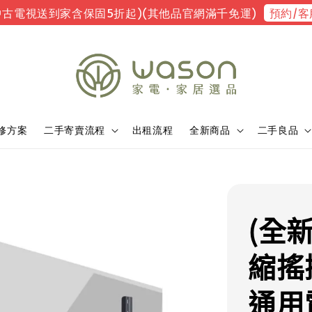
預約/客
中古電視送到家含保固5折起)(其他品官網滿千免運)
修方案
二手寄賣流程
出租流程
全新商品
二手良品
(全
縮搖
通用