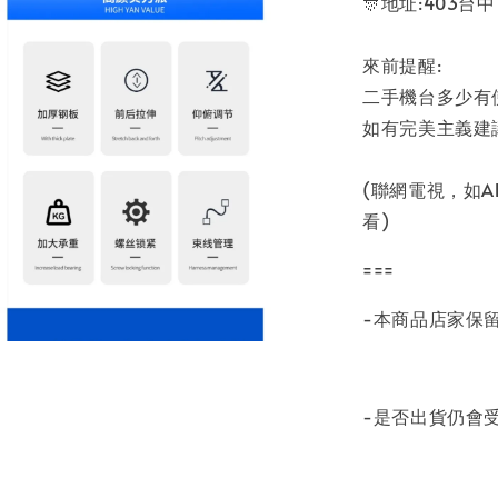
🎊地址:403台
來前提醒:
二手機台多少有
如有完美主義建
(聯網電視，如
看)
===
-本商品店家保
-是否出貨仍會