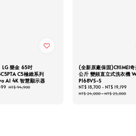
LG 樂金 65吋
(全新原廠保固)CHIMEI奇美
5C5PTA C5極緻系列
公斤 變頻直立式洗衣機 W
evo AI 4K 智慧顯示器
P168VS-S
599
Regular
Sale
NT$ 18,700
-
NT$ 19,199
Reg
NT$ 94,900
price
price
pri
NT$ 24,000
-
NT$ 25,000