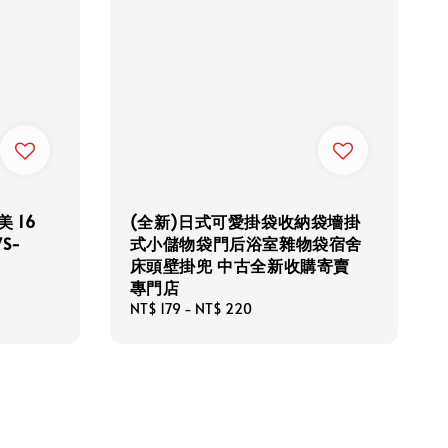
 16
(全新)日式可愛掛袋收納袋墻掛
S-
式小儲物袋門后浴室雜物袋宿舍
床頭壁掛兜 中古全新收購寄賣
專門店
ular
ce
Regular
NT$ 179
-
NT$ 220
price