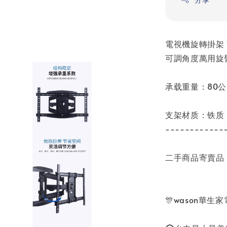
電視機旋轉掛架 
可調角度萬用旋
承载重量：80
支架材质：铁质
------------
二手商品寄賣品
🎊wason華生