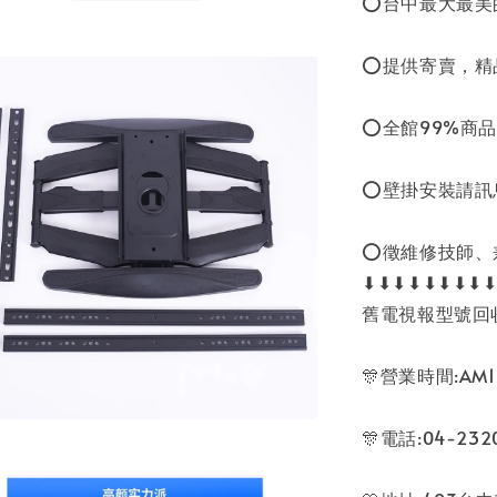
⭕台中最大最美
⭕提供寄賣，精
⭕全館99%商品
⭕壁掛安裝請訊
⭕徵維修技師、
⬇⬇⬇⬇⬇⬇⬇⬇
舊電視報型號回
🎊營業時間:AM11
🎊電話:04-2320