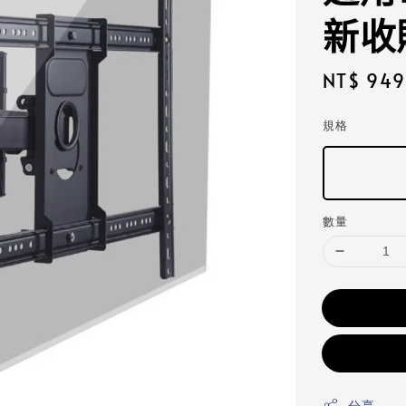
新收
Regular
NT$ 949
price
規格
數量
分享