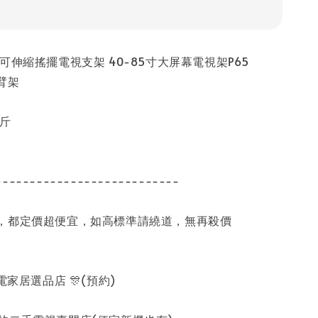
可伸縮搖擺電視支架 40-85寸大屏幕電視架P65
臂架
公斤
---------------------------
，都定價超便宜，如高標準請繞道，無再殺價
家電家居選品店 🎊(預約)