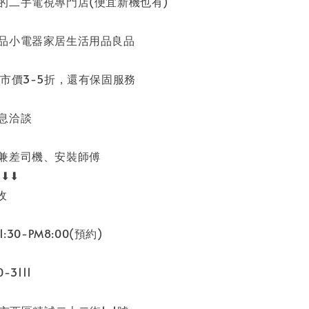
的二手電視專門店(便宜新機也有)
品小電器家居生活用品良品
市價3-5折，還有保固服務
息洽談
兼差司機、安裝師傅
⬇⬇⬇
收
:30-PM8:00(預約)
-3111