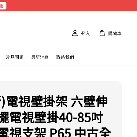
服
登入
購物車
常見問題
最新消息
聯絡我們
新)電視壁掛架 六壁伸
擺電視壁掛40-85吋
電視支架 P65 中古全