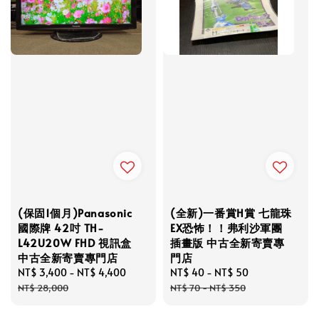
(保固1個月)Panasonic
(全新)一番賞H賞 七龍珠
國際牌 42吋 TH-
EX恐怖！！弗利沙軍團
L42U20W FHD 視訊盒
插畫版 中古全新寄賣專
中古全新寄賣專門店
門店
Sale
NT$ 3,400
-
NT$ 4,400
Regular
Sale
NT$ 40
-
NT$ 50
Regular
price
price
price
price
NT$ 28,000
NT$ 70
-
NT$ 350