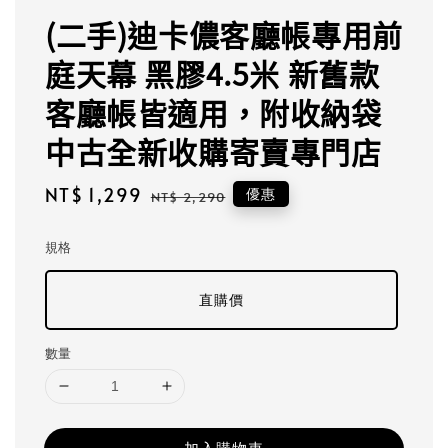
(二手)迪卡儂客廳帳專用前
庭天幕 黑膠4.5米 新舊款
客廳帳皆適用，附收納袋
中古全新收購寄賣專門店
Sale
NT$ 1,299
Regular
優惠
NT$ 2,290
price
price
規格
直購價
數量
加入購物車