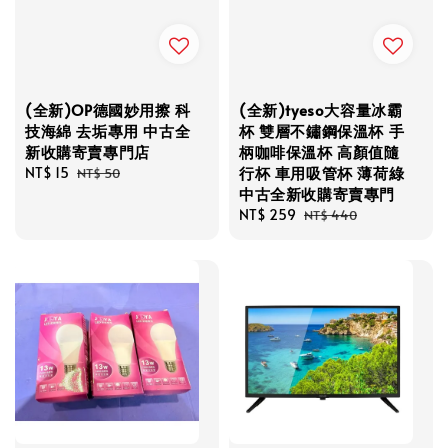
(全新)OP德國妙用擦 科
(全新)tyeso大容量冰霸
技海綿 去垢專用 中古全
杯 雙層不鏽鋼保溫杯 手
新收購寄賣專門店
柄咖啡保溫杯 高顏值隨
行杯 車用吸管杯 薄荷綠
Sale
NT$ 15
Regular
NT$ 50
中古全新收購寄賣專門
price
price
Sale
NT$ 259
Regular
NT$ 440
price
price