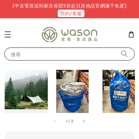
(中古電視送到家含保固5折起)(其他品官網滿千免運)
預約/客服
搜尋
1
/
2