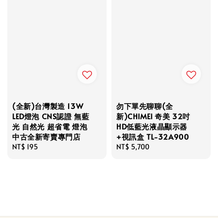
(全新)台灣製造 13W
勿下單先聊聊(全
LED燈泡 CNS認證 無藍
新)CHIMEI 奇美 32吋
光 自然光 超省電 燈泡
HD低藍光液晶顯示器
中古全新寄賣專門店
+視訊盒 TL-32A900
Regular
NT$ 195
Regular
NT$ 5,700
price
price