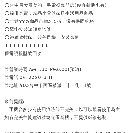
⭕台中最大最美的二手電視專門店(便宜新機也有)
⭕提供寄賣，精品小電器家居生活用品良品
⭕全館99%商品市價3-5折，還有保固服務
⭕壁掛安裝請訊息洽談
⭕徵維修技師、兼差司機、安裝師傅
⬇⬇⬇⬇⬇⬇⬇⬇⬇⬇⬇
舊電視報型號回收
🎊營業時間:AM11:30-PM8:00(預約)
🎊電話:04-2320-3111
🎊地址:403台中市西區精誠二十二街1-1號
來前提醒:
二手機台多少有使用痕跡等不完美，以可以觀看使用為主
如有完美主義建議請繞道看新機，不提供紙箱包裝