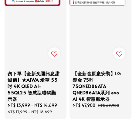
勿下單【全新免運訊息甜
【全新含原廠安裝】LG
甜價】★AIWA 愛華 55
樂金 75吋
吋 4K QLED AI-
75QNED86ATA
55QL25 智慧型聯網顯
QNED86ATA系列 evo
示器
AI 4K 智慧顯示器
Sale
NT$ 13,999
-
NT$ 14,699
Regular
Sale
NT$ 47,900
Regular
NT$ 69,900
price
price
price
price
NT$ 17,999
-
NT$ 18,699