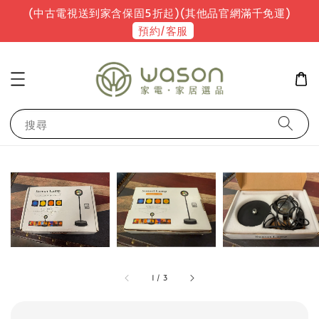
(中古電視送到家含保固5折起)(其他品官網滿千免運)
預約/客服
搜尋
1
/
3