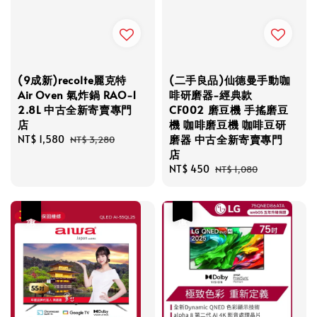
(9成新)recolte麗克特
(二手良品)仙德曼手動咖
Air Oven 氣炸鍋 RAO-1
啡研磨器-經典款
2.8L 中古全新寄賣專門
CF002 磨豆機 手搖磨豆
店
機 咖啡磨豆機 咖啡豆研
磨器 中古全新寄賣專門
Sale
NT$ 1,580
Regular
NT$ 3,280
店
price
price
Sale
NT$ 450
Regular
NT$ 1,080
price
price
優惠
優惠