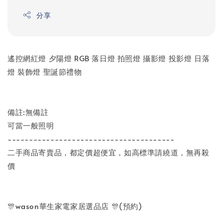
分享
遙控網紅燈 夕陽燈 RGB 落日燈 拍照燈 攝影燈 投影燈 日落
燈 裝飾燈 聖誕節禮物
備註:無備註
可當一般照明
---------------------------------------
二手商品寄賣品，都定價超便宜，如高標準請繞道，無再殺
價
🎊wason華生家電家居選品店 🎊(預約)