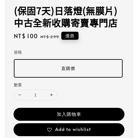
(保固7天)日落燈(無膜片)
中古全新收購寄賣專門店
Sale
NT$ 100
Regular
優惠
NT$ 299
price
price
規格
直購價
數量
加入購物車
Add to wishlist