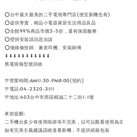
⭕台中最大最美的二手電視專門店(便宜新機也有)
⭕提供寄賣，精品小電器家居生活用品良品
⭕全館99%商品市價3-5折，還有保固服務
⭕壁掛安裝請訊息洽談
⭕徵維修技師、兼差司機、安裝師傅
⬇⬇⬇⬇⬇⬇⬇⬇⬇⬇⬇
舊電視報型號回收
🎊營業時間:AM11:30-PM8:00(預約)
🎊電話:04-2320-3111
🎊地址:403台中市西區精誠二十二街1-1號
來前提醒:
二手機台多少有使用痕跡等不完美，以可以觀看使用為主
如有完美主義建議請繞道看新機，不提供紙箱包裝