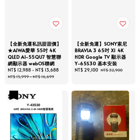
【全新免運私訊甜甜價】
【全新免運】SONY索尼
★AIWA愛華 55吋 4K
BRAVIA 3 65吋 X1 4K
QLED AI-55QU7 智慧聯
HDR Google TV 顯示器
網顯示器 webOS聯網
Y-65S30 基本安裝
Sale
NT$ 12,988
-
NT$ 13,688
Regular
Sale
NT$ 29,100
Regular
NT$ 32,900
price
price
price
price
NT$ 15,999
-
NT$ 16,699
優惠