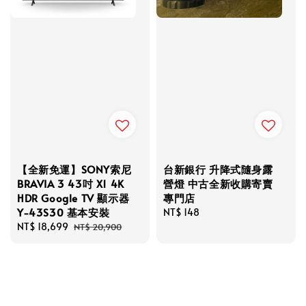
【全新免運】SONY索尼
台新銀行 升降式隨身露
BRAVIA 3 43吋 X1 4K
營燈 中古全新收購寄賣
HDR Google TV 顯示器
專門店
Y-43S30 基本安裝
Regular
NT$ 148
Sale
NT$ 18,699
Regular
price
NT$ 20,900
price
price