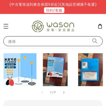
(中古電視送到家含保固5折起)(其他品官網滿千免運)
預約/客服
搜尋
1
/
7