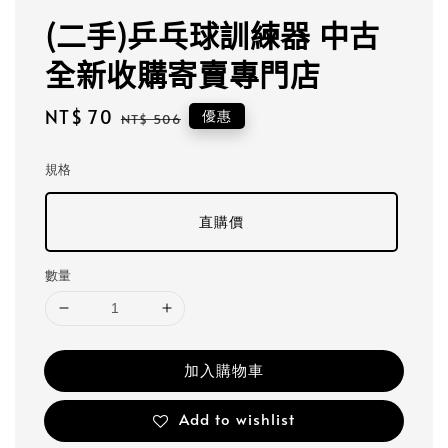
(二手)乒乓球訓練器 中古
全新收購寄賣專門店
Sale
NT$ 70
Regular
優惠
NT$ 506
price
price
規格
直購價
數量
加入購物車
Add to wishlist