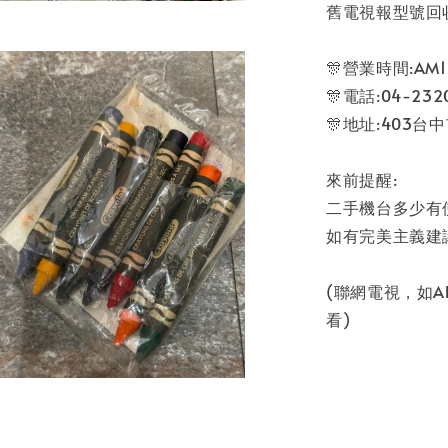
舊電視報型號回
🎊營業時間:AM11
🎊電話:04-2320
🎊地址:403台
來前提醒:
二手機台多少有
如有完美主義建
(聯網電視，如
看)