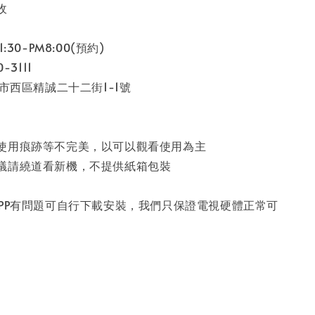
收
:30-PM8:00(預約)
-3111
中市西區精誠二十二街1-1號
使用痕跡等不完美，以可以觀看使用為主
議請繞道看新機，不提供紙箱包裝
APP有問題可自行下載安裝，我們只保證電視硬體正常可