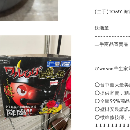
(二手)TOMY 
送蠟筆
------------
二手商品寄賣品
🎊wason華生
⭕台中最大最美
⭕提供寄賣，精
⭕全館99%商品
⭕壁掛安裝請訊
⭕徵維修技師、
⬇⬇⬇⬇⬇⬇⬇⬇