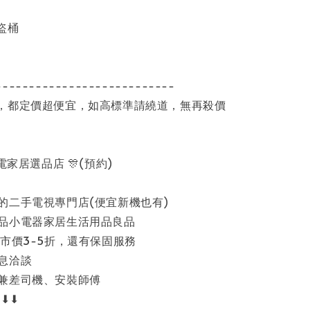
海盜桶
---------------------------
，都定價超便宜，如高標準請繞道，無再殺價
家電家居選品店 🎊(預約)
的二手電視專門店(便宜新機也有)
品小電器家居生活用品良品
市價3-5折，還有保固服務
息洽談
兼差司機、安裝師傅
⬇⬇⬇