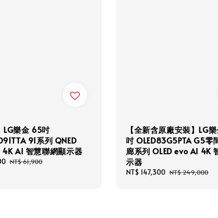
LG樂金 65吋
【全新含原廠安裝】LG樂金
D91TTA 91系列 QNED
吋 OLED83G5PTA G5
ED 4K AI 智慧聯網顯示器
廊系列 OLED evo AI 4K
示器
00
Regular
NT$ 61,900
price
Sale
NT$ 147,300
Regular
NT$ 249,000
price
price