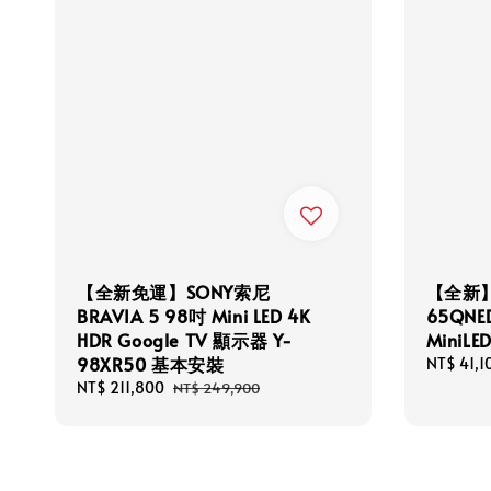
【全新免運】SONY索尼
【全新】
BRAVIA 5 98吋 Mini LED 4K
65QNE
HDR Google TV 顯示器 Y-
MiniL
98XR50 基本安裝
Sale
NT$ 41,1
price
Sale
NT$ 211,800
Regular
NT$ 249,900
price
price