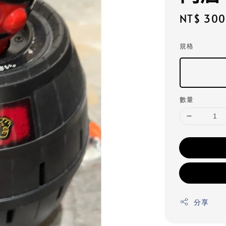
Sale
NT$ 300
price
規格
數量
分享