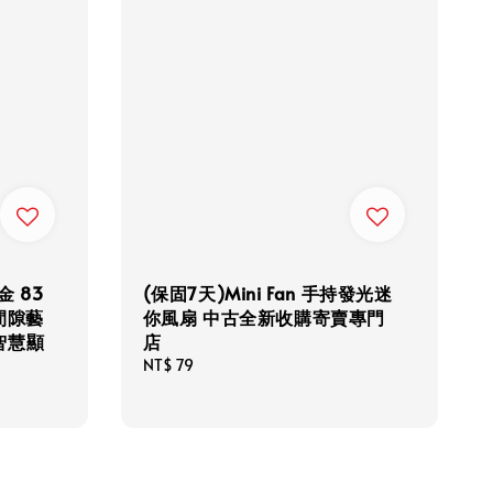
 83
(保固7天)Mini Fan 手持發光迷
零間隙藝
你風扇 中古全新收購寄賣專門
 智慧顯
店
Regular
NT$ 79
price