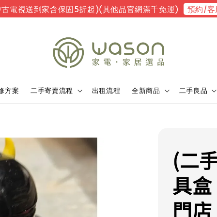
預約/客
中古電視送到家含保固5折起)(其他品官網滿千免運)
修方案
二手寄賣流程
出租流程
全新商品
二手良品
(二
具盒
門店