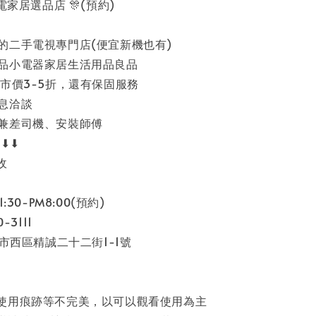
家電家居選品店 🎊(預約)
的二手電視專門店(便宜新機也有)
品小電器家居生活用品良品
市價3-5折，還有保固服務
息洽談
兼差司機、安裝師傅
⬇⬇⬇
收
:30-PM8:00(預約)
-3111
中市西區精誠二十二街1-1號
使用痕跡等不完美，以可以觀看使用為主