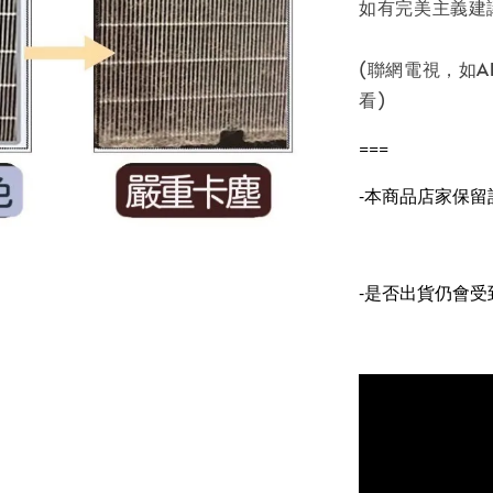
如有完美主義建
(聯網電視，如
看)
===
-本商品店家保
-是否出貨仍會