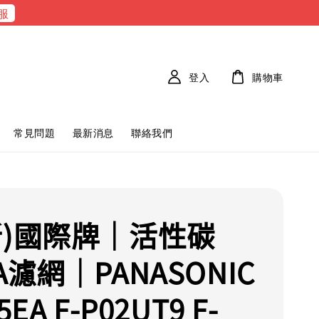
服
登入
購物車
常見問題
最新消息
聯絡我們
新)國際牌｜活性碳
A濾網｜PANASONIC
5EA F-P02UT9 F-