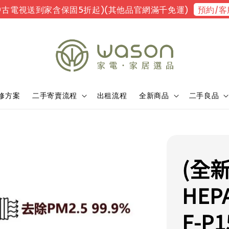
預約/客
中古電視送到家含保固5折起)(其他品官網滿千免運)
修方案
二手寄賣流程
出租流程
全新商品
二手良品
(全
HEP
F-P1