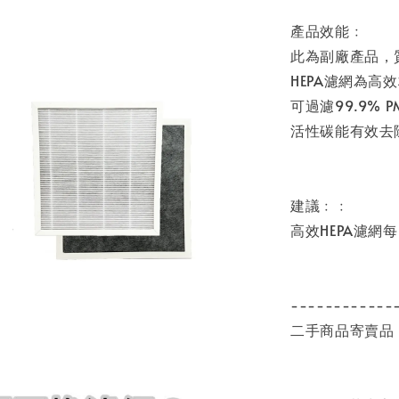
產品效能﹕
此為副廠產品，
HEPA濾網為高
可過濾99.9% 
活性碳能有效去
建議﹕﹕
高效HEPA濾網
------------
二手商品寄賣品