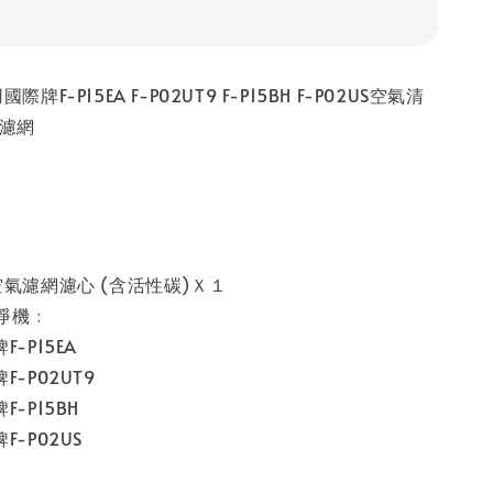
國際牌F-P15EA F-P02UT9 F-P15BH F-P02US空氣清
A濾網
1空氣濾網濾心 (含活性碳)Ｘ１
淨機﹕
F-P15EA
F-P02UT9
F-P15BH
F-P02US