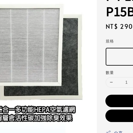
P15
Regular
NT$ 290
price
規格
數量
分享