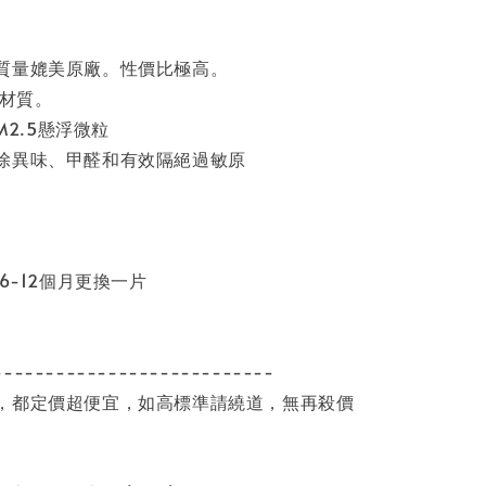
質量媲美原廠。性價比極高。
效材質。
PM2.5懸浮微粒
除異味、甲醛和有效隔絕過敏原
每6-12個月更換一片
---------------------------
，都定價超便宜，如高標準請繞道，無再殺價