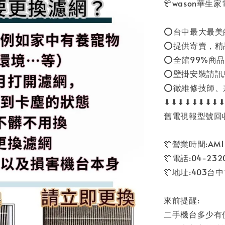
🎊wason華生
⭕台中最大最美
⭕提供寄賣，精
⭕全館99%商品
⭕壁掛安裝請訊
⭕徵維修技師、
⬇⬇⬇⬇⬇⬇⬇⬇
舊電視報型號回
🎊營業時間:AM11
🎊電話:04-2320
🎊地址:403台
來前提醒:
二手機台多少有