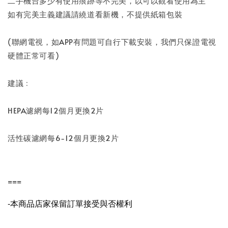
二手機台多少有使用痕跡等不完美，以可以觀看使用為主
如有完美主義建議請繞道看新機，不提供紙箱包裝
(聯網電視，如APP有問題可自行下載安裝，我們只保證電視
硬體正常可看)
建議﹕
HEPA濾網每12個月更換2片
活性碳濾網每6-12個月更換2片
===
-本商品店家保留訂單接受與否權利