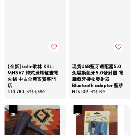
(全新)kolin歌林 KHL-
現貨USB藍牙適配器5.0
MN367 韓式煮烤鴛鴦電
免驅動藍牙5.0發射器 電
火鍋 中古全新寄賣專門
腦藍牙接收發射器
店
Bluetooth adapter 藍芽
Sale
NT$ 780
Regular
Sale
NT$ 109
Regular
NT$ 1,650
NT$ 199
price
price
price
price
優惠
優惠