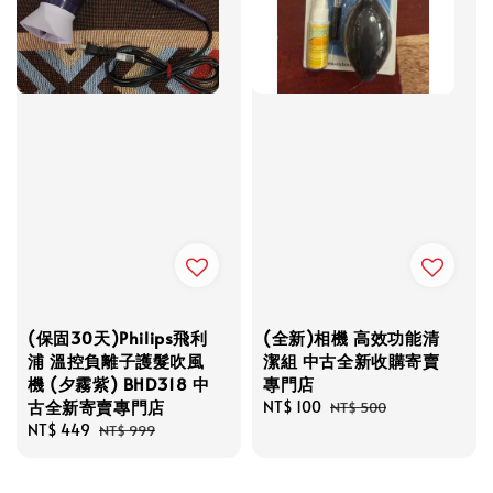
(保固30天)Philips飛利
(全新)相機 高效功能清
浦 溫控負離子護髮吹風
潔組 中古全新收購寄賣
機 (夕霧紫) BHD318 中
專門店
古全新寄賣專門店
Sale
NT$ 100
Regular
NT$ 500
Sale
NT$ 449
Regular
price
price
NT$ 999
price
price