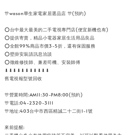
🎊wason華生家電家居選品店 🎊(預約)
⭕台中最大最美的二手電視專門店(便宜新機也有)
⭕提供寄賣，精品小電器家居生活用品良品
⭕全館99%商品市價3-5折，還有保固服務
⭕壁掛安裝請訊息洽談
⭕徵維修技師、兼差司機、安裝師傅
⬇⬇⬇⬇⬇⬇⬇⬇⬇⬇⬇
舊電視報型號回收
🎊營業時間:AM11:30-PM8:00(預約)
🎊電話:04-2320-3111
🎊地址:403台中市西區精誠二十二街1-1號
來前提醒: