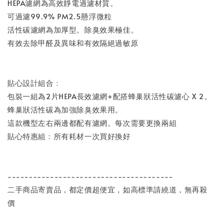
HEPA濾網為高效靜電過濾材質。
可過濾99.9% PM2.5懸浮微粒
活性碳濾網為加厚型。除臭效果極佳。
有效去除甲醛及異味和有效隔絕過敏原
貼心設計組合﹕
包裝一組為2片HEPA長效濾網+配搭蜂巢狀活性碳濾心 X 2。
蜂巢狀活性碳為加強除臭效果用。
這款機型左右兩邊都配有濾網。每次需要更換兩組
貼心特惠組﹕所有耗材一次買好換好
---------------------------------------
二手商品寄賣品，都定價超便宜，如高標準請繞道，無再殺
價