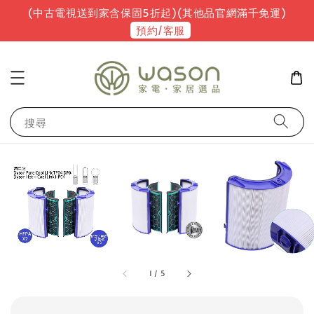
(中古電視送到家含保固5折起)(其他品官網滿千免運)
預約/客服
搜尋
1
/
5