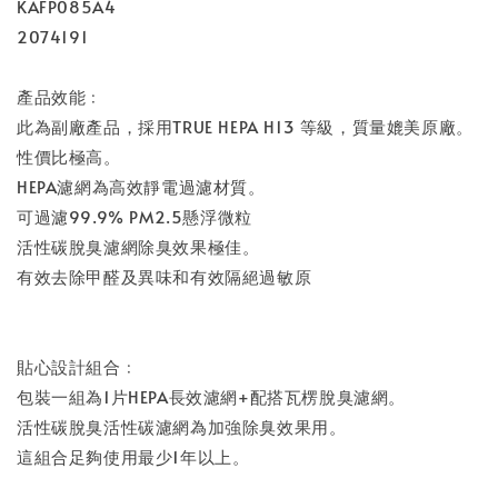
KAFP085A4
2074191
產品效能﹕
此為副廠產品，採用TRUE HEPA H13 等級，質量媲美原廠。
性價比極高。
HEPA濾網為高效靜電過濾材質。
可過濾99.9% PM2.5懸浮微粒
活性碳脫臭濾網除臭效果極佳。
有效去除甲醛及異味和有效隔絕過敏原
貼心設計組合﹕
包裝一組為1片HEPA長效濾網+配搭瓦楞脫臭濾網。
活性碳脫臭活性碳濾網為加強除臭效果用。
這組合足夠使用最少1年以上。