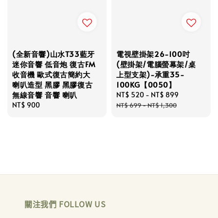
(全新音響)山水T33藍牙
電視壁掛架26-100吋
迷你音響 低音炮 復古FM
(壁掛架/電腦螢幕架/桌
收音機 歐式復古簡約大
上型支架)-承重35-
喇叭造型 黑膠 黑膠復古
100KG【0050】
無線音響 音響 喇叭
Sale
NT$ 520
-
NT$ 899
Regular
Regular
NT$ 900
price
price
NT$ 699
-
NT$ 1,300
price
關注我們 FOLLOW US