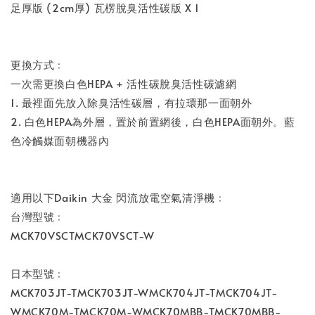
足厚版 (2cm厚) 瓦楞脫臭活性碳版 X 1
更換方式﹕
一次需更換白色HEPA + 活性碳脫臭活性碳濾網
1. 最裡面先放入除臭活性碳層，有拉環那一面朝外
2. 白色HEPA為外層，置於前置網後，白色HEPA面朝外。藍
色冷觸媒面朝機器內
適用以下Daikin 大金 閃流放電空氣清淨機﹕
台灣型號﹕
MCK70VSCTMCK70VSCT-W
日本型號﹕
MCK703JT-TMCK703JT-WMCK704JT-TMCK704JT-
WMCK70M-TMCK70M-WMCK70MBB-TMCK70MBB-