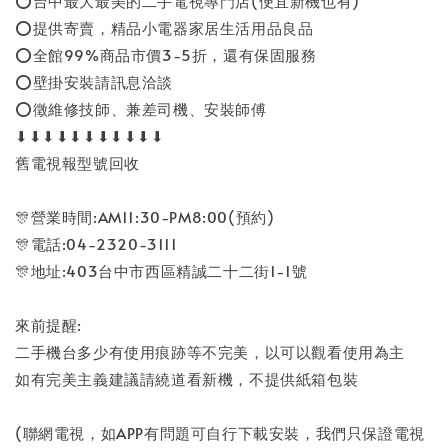
⭕台中最大最美的二手電視專門店(便宜新機也有)
⭕提供寄賣，精品小電器家居生活用品良品
⭕全館99%商品市價3-5折，還有保固服務
⭕壁掛安裝請訊息洽談
⭕徵維修技師、兼差司機、安裝師傅
⬇⬇⬇⬇⬇⬇⬇⬇⬇⬇⬇
舊電視報型號回收
🎊營業時間:AM11:30-PM8:00(預約)
🎊電話:04-2320-3111
🎊地址:403台中市西區精誠二十二街1-1號
來前提醒:
二手機台多少有使用痕跡等不完美，以可以觀看使用為主
如有完美主義建議請繞道看新機，不提供紙箱包裝
(聯網電視，如APP有問題可自行下載安裝，我們只保證電視