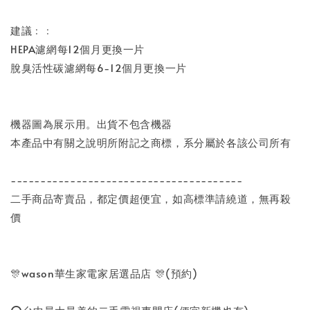
建議﹕﹕
HEPA濾網每12個月更換一片
脫臭活性碳濾網每6-12個月更換一片
機器圖為展示用。出貨不包含機器
本產品中有關之說明所附記之商標，系分屬於各該公司所有
---------------------------------------
二手商品寄賣品，都定價超便宜，如高標準請繞道，無再殺
價
🎊wason華生家電家居選品店 🎊(預約)