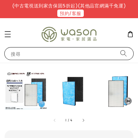
(中古電視送到家含保固5折起)(其他品官網滿千免運)
預約/客服
搜尋
1
/
4