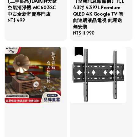
(二手良品)DAIKIN大金
【全新訊息甜甜價】TCL
空氣清淨機 MC603SC
43吋 43P7L Premium
中古全新寄賣專門店
QLED 4K Google TV 智
能連網液晶電視 純運送
Regular
NT$ 499
無安裝
price
Regular
NT$ 11,990
price
優惠