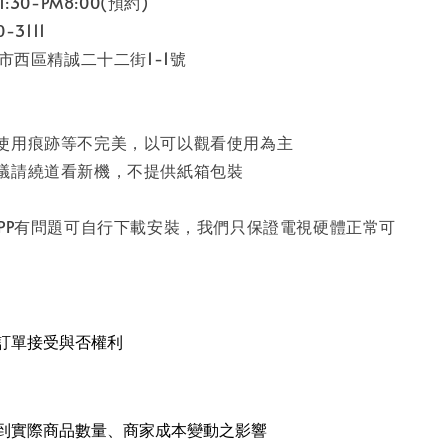
:30-PM8:00(預約)
-3111
中市西區精誠二十二街1-1號
使用痕跡等不完美，以可以觀看使用為主
議請繞道看新機，不提供紙箱包裝
APP有問題可自行下載安裝，我們只保證電視硬體正常可
留訂單接受與否權利
受到實際商品數量、商家成本變動之影響