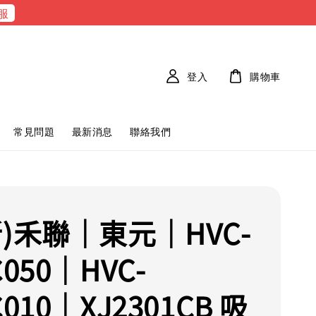
服
登入
購物車
常見問題
最新消息
聯絡我們
新)禾聯｜東元｜HVC-
C050｜HVC-
C010｜XJ2301CB 吸