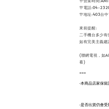
🎊營業時間:AM11
🎊電話:04-2320
🎊地址:403台
來前提醒:
二手機台多少有
如有完美主義建
(聯網電視，如
看)
===
-本商品店家保
-是否出貨仍會