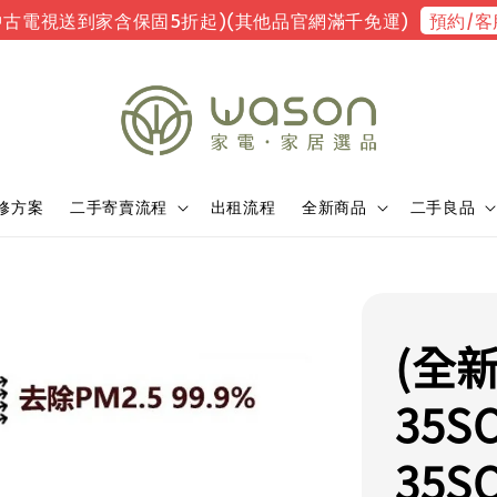
預約/客
中古電視送到家含保固5折起)(其他品官網滿千免運)
修方案
二手寄賣流程
出租流程
全新商品
二手良品
(全
35S
35S