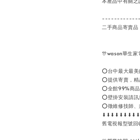
本產品中有關之
------------
二手商品寄賣品
🎊wason華生
⭕台中最大最美
⭕提供寄賣，精
⭕全館99%商品
⭕壁掛安裝請訊
⭕徵維修技師、
⬇⬇⬇⬇⬇⬇⬇⬇
舊電視報型號回