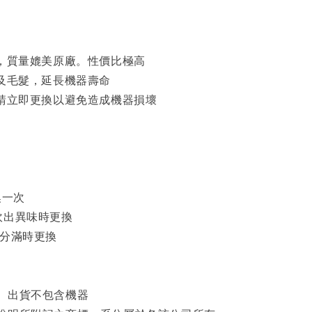
品，質量媲美原廠。性價比極高
蟎及毛髮，延長機器壽命
損請立即更換以避免造成機器損壞
換一次
吹出異味時更換
8分滿時更換
。出貨不包含機器