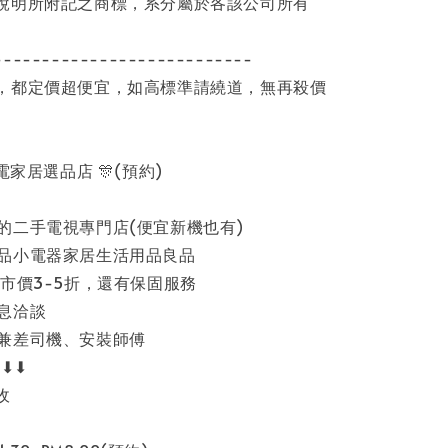
說明所附記之商標，系分屬於各該公司所有
---------------------------
，都定價超便宜，如高標準請繞道，無再殺價
家電家居選品店 🎊(預約)
的二手電視專門店(便宜新機也有)
品小電器家居生活用品良品
市價3-5折，還有保固服務
息洽談
兼差司機、安裝師傅
⬇⬇⬇
收