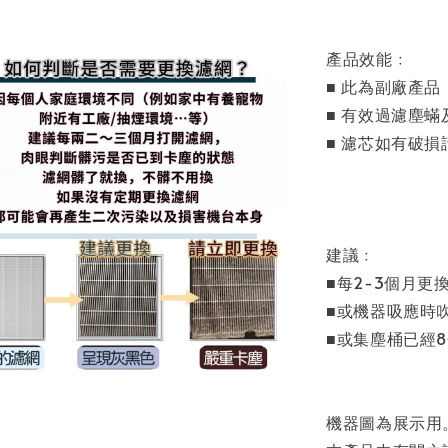
產品效能﹕
■ 此為副廠產
■ 有效過濾塵
■ 濾芯如有破
建議﹕
■每2-3個月更
■或機器吸應時
■或集塵桶已經
機器圖為展示用