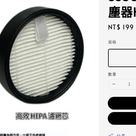
塵器
Regular
NT$ 199
price
規格
數量
分享