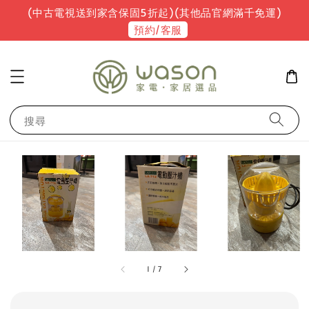
(中古電視送到家含保固5折起)(其他品官網滿千免運)
預約/客服
搜尋
1
/
7