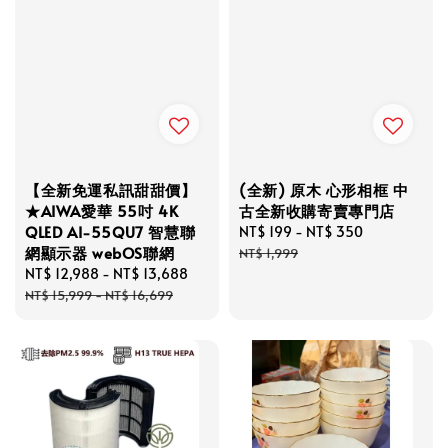
【全新免運私訊甜甜價】
(全新) 原木 心形相框 中
★AIWA愛華 55吋 4K
古全新收購寄賣專門店
QLED AI-55QU7 智慧聯
Sale
NT$ 199
-
NT$ 350
Regular
網顯示器 webOS聯網
price
price
NT$ 1,999
Sale
NT$ 12,988
-
NT$ 13,688
Regular
price
price
NT$ 15,999
-
NT$ 16,699