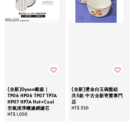
(全新)Dyson戴森｜
(全新)燙金白玉碗盤組
TP06 HP06 TP07 TP7A
共5款 中古全新寄賣專門
HP07 HP7A Hot+Cool
店
空氣清淨機濾網濾芯
Regular
NT$ 350
Regular
NT$ 1,050
price
price