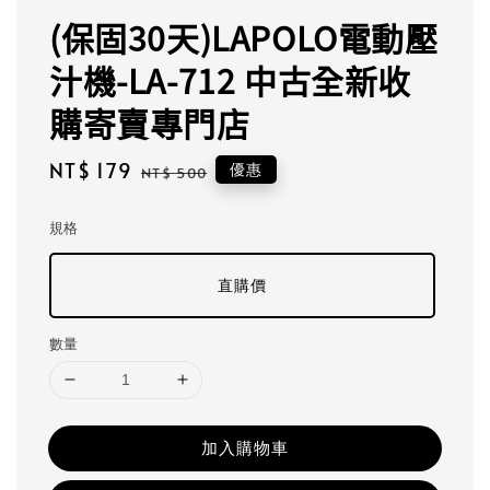
(保固30天)LAPOLO電動壓
汁機-LA-712 中古全新收
購寄賣專門店
Sale
NT$ 179
Regular
優惠
NT$ 500
price
price
規格
直購價
數量
加入購物車