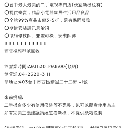
⭕台中最大最美的二手電視專門店(便宜新機也有)
⭕提供寄賣，精品小電器家居生活用品良品
⭕全館99%商品市價3-5折，還有保固服務
⭕壁掛安裝請訊息洽談
⭕徵維修技師、兼差司機、安裝師傅
⬇⬇⬇⬇⬇⬇⬇⬇⬇⬇⬇
舊電視報型號回收
🎊營業時間:AM11:30-PM8:00(預約)
🎊電話:04-2320-3111
🎊地址:403台中市西區精誠二十二街1-1號
來前提醒:
二手機台多少有使用痕跡等不完美，以可以觀看使用為主
如有完美主義建議請繞道看新機，不提供紙箱包裝
(聯網電視，如APP有問題可自行下載安裝，我們只保證電視