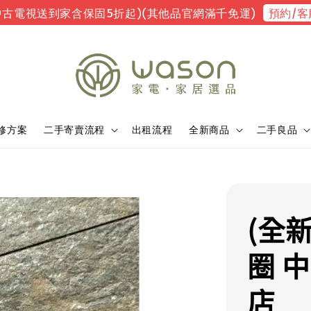
預約/客
中古電視送到家含保固5折起)(其他品官網滿千免運)
修方案
二手寄賣流程
出租流程
全新商品
二手良品
(全
圈 
店