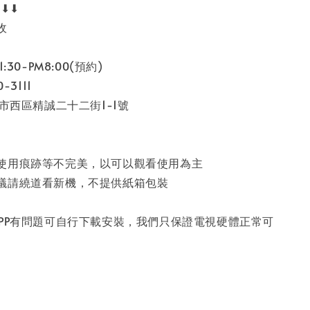
⬇⬇⬇
收
:30-PM8:00(預約)
-3111
中市西區精誠二十二街1-1號
使用痕跡等不完美，以可以觀看使用為主
議請繞道看新機，不提供紙箱包裝
APP有問題可自行下載安裝，我們只保證電視硬體正常可