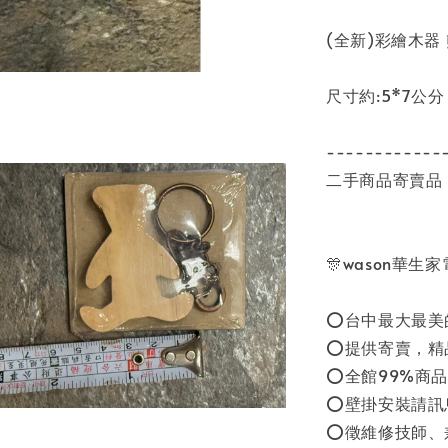
(全新)彩繪木器
尺寸約:5*7公分
------------
二手商品寄賣品
🎊wason華生
⭕台中最大最美
⭕提供寄賣，精
⭕全館99%商品
⭕壁掛安裝請訊
⭕徵維修技師、