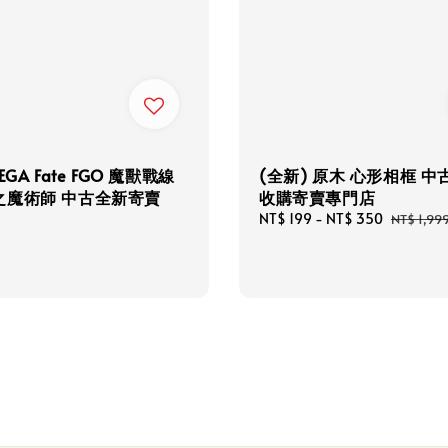
EGA Fate FGO 魔獸戰線
(全新) 原木 心形相框 中
之魔術師 中古全新寄賣
收購寄賣專門店
Sale
NT$ 199
-
NT$ 350
Regular
NT$ 1,99
price
price