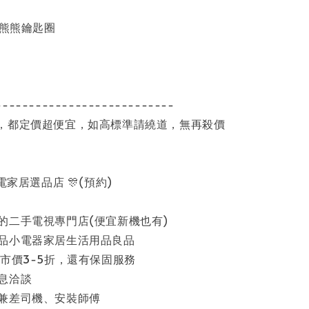
 熊熊鑰匙圈
---------------------------
，都定價超便宜，如高標準請繞道，無再殺價
家電家居選品店 🎊(預約)
的二手電視專門店(便宜新機也有)
品小電器家居生活用品良品
市價3-5折，還有保固服務
息洽談
兼差司機、安裝師傅