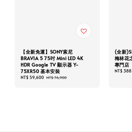
【全新免運】SONY索尼
(全新)S
BRAVIA 5 75吋 Mini LED 4K
梅林花
HDR Google TV 顯示器 Y-
專門店
75XR50 基本安裝
Regular
NT$ 388
price
Sale
NT$ 59,600
Regular
NT$ 76,900
price
price