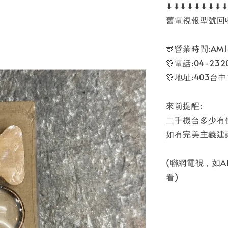
⬇⬇⬇⬇⬇⬇⬇⬇
舊電視報型號回
🎊營業時間:AM11
🎊電話:04-2320
🎊地址:403台
來前提醒:
二手機台多少有
如有完美主義建
(聯網電視，如
看)