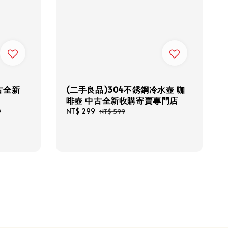
古全新
(二手良品)304不銹鋼冷水壺 咖
啡壺 中古全新收購寄賣專門店
Sale
NT$ 299
Regular
9
NT$ 599
price
price