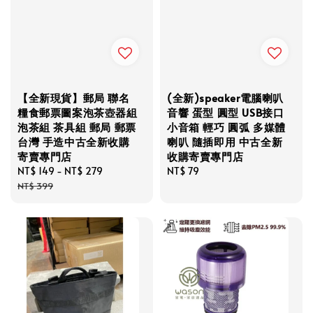
【全新現貨】郵局 聯名
(全新)speaker電腦喇叭
糧食郵票圖案泡茶壺器組
音響 蛋型 圓型 USB接口
泡茶組 茶具組 郵局 郵票
小音箱 輕巧 圓弧 多媒體
台灣 手造中古全新收購
喇叭 隨插即用 中古全新
寄賣專門店
收購寄賣專門店
Sale
NT$ 149
-
NT$ 279
Regular
Regular
NT$ 79
price
price
price
NT$ 399