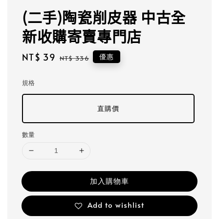
(二手)陶瓷削皮器 中古全
新收購寄賣專門店
Sale
NT$ 39
Regular
優惠
NT$ 336
price
price
規格
直購價
數量
加入購物車
Add to wishlist