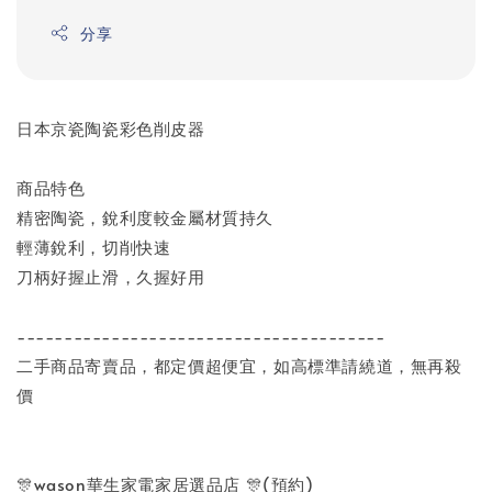
分享
日本京瓷陶瓷彩色削皮器
商品特色
精密陶瓷，銳利度較金屬材質持久
輕薄銳利，切削快速
刀柄好握止滑，久握好用
---------------------------------------
二手商品寄賣品，都定價超便宜，如高標準請繞道，無再殺
價
🎊wason華生家電家居選品店 🎊(預約)