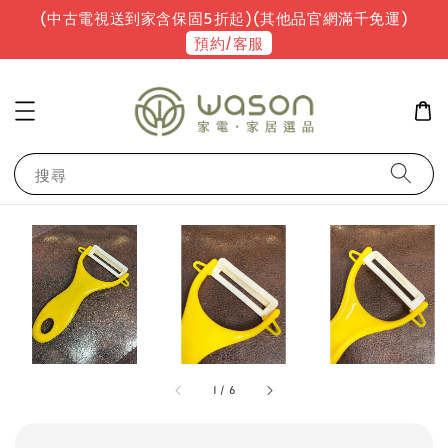
(中古電視送到家含保固5折起)(其他品官網滿千免運)
預約/客服
搜尋
1
/
6