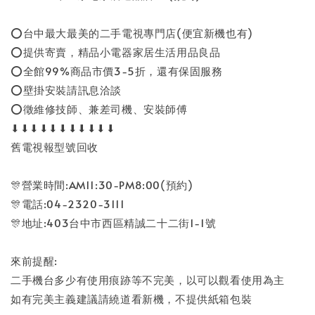
⭕台中最大最美的二手電視專門店(便宜新機也有)
⭕提供寄賣，精品小電器家居生活用品良品
⭕全館99%商品市價3-5折，還有保固服務
⭕壁掛安裝請訊息洽談
⭕徵維修技師、兼差司機、安裝師傅
⬇⬇⬇⬇⬇⬇⬇⬇⬇⬇⬇
舊電視報型號回收
🎊營業時間:AM11:30-PM8:00(預約)
🎊電話:04-2320-3111
🎊地址:403台中市西區精誠二十二街1-1號
來前提醒:
二手機台多少有使用痕跡等不完美，以可以觀看使用為主
如有完美主義建議請繞道看新機，不提供紙箱包裝