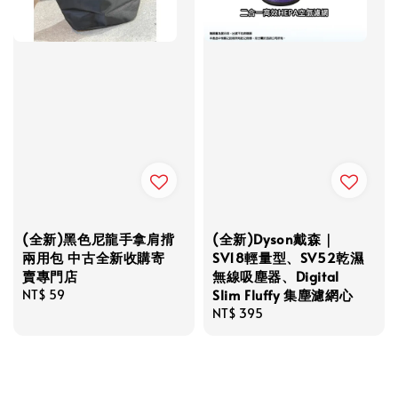
(全新)黑色尼龍手拿肩揹
(全新)Dyson戴森｜
兩用包 中古全新收購寄
SV18輕量型、SV52乾濕
賣專門店
無線吸塵器、Digital
Slim Fluffy 集塵濾網心
Regular
NT$ 59
price
Regular
NT$ 395
price