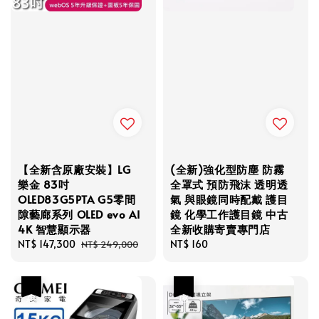
【全新含原廠安裝】LG
(全新)強化型防塵 防霧
樂金 83吋
全罩式 預防飛沫 透明透
OLED83G5PTA G5零間
氣 與眼鏡同時配戴 護目
隙藝廊系列 OLED evo AI
鏡 化學工作護目鏡 中古
4K 智慧顯示器
全新收購寄賣專門店
Sale
NT$ 147,300
Regular
Regular
NT$ 160
NT$ 249,000
price
price
price
優惠
優惠