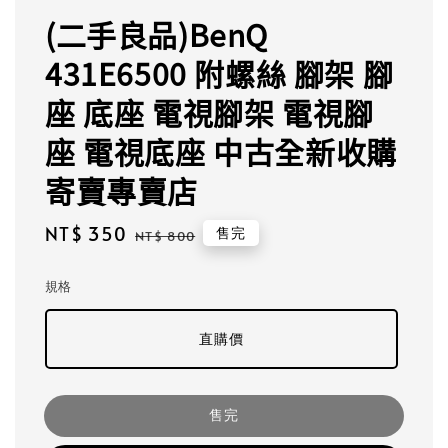
(二手良品)BenQ
431E6500 附螺絲 腳架 腳
座 底座 電視腳架 電視腳
座 電視底座 中古全新收購
寄賣專賣店
Sale
NT$ 350
Regular
售完
NT$ 800
price
price
規格
直購價
售完