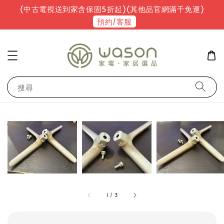
(中古電視送到家含保固5折起)(其他品官網滿千免運)
預約/客服
搜尋
1
/
3