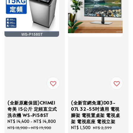
(全新原廠保固)CHIMEI
(全新官網免運)D03-
奇美 15公斤 定頻直立式
07L 32-55吋適用 電視
洗衣機 WS-P158ST
腳架 電視置桌架 電視桌
架 電視底座 電視立架
Sale
NT$ 14,400
-
NT$ 14,800
Regular
price
price
Sale
NT$ 1,500
Regular
NT$ 18,900
-
NT$ 19,900
NT$ 2,399