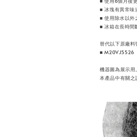
■ 使用6個月
■ 冰塊有異常味
■ 使用除水以外
■ 冰箱在長時間
替代以下原廠料
■ M20VJ5526
機器圖為展示用
本產品中有關之