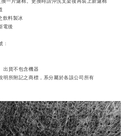
後更換一片濾棉。更換時請沖洗支架後再裝上新濾棉
道
之飲料製冰
斷電後
號﹕
。出貨不包含機器
說明所附記之商標，系分屬於各該公司所有