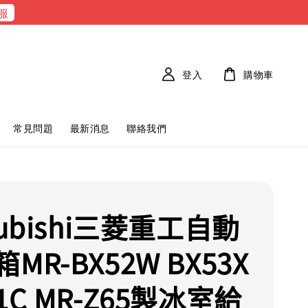
服
登入
購物車
常見問題
最新消息
聯絡我們
subishi三菱重工自動
MR-BX52W BX53X
1C MR-Z65製冰室給