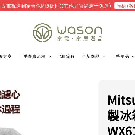
預約/客
中古電視送到家含保固5折起)(其他品官網滿千免運)
修方案
二手寄賣流程
出租流程
全新商品
二手良品
Mit
製冰箱
WX6