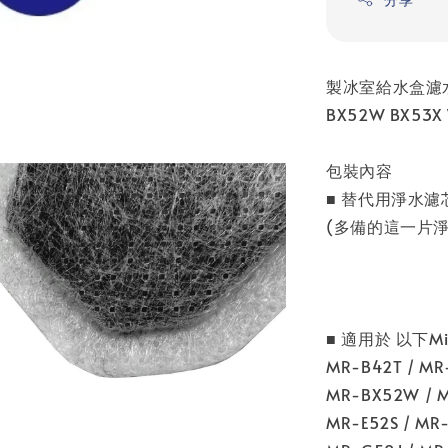
製冰室給水盒濾水
BX52W BX53X
包裝內容
■ 替代用淨水濾芯 
(多備的這一片
■ 適用於 以下M
MR-B42T / MR
MR-BX52W / M
MR-E52S / MR