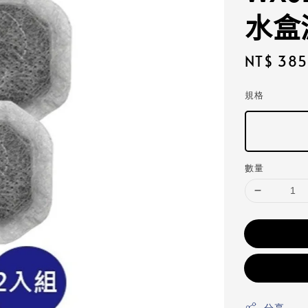
水盒
Regular
NT$ 385
price
規格
數量
分享