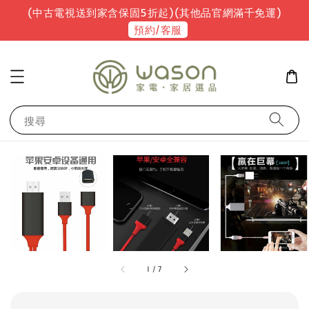
(中古電視送到家含保固5折起)(其他品官網滿千免運)
預約/客服
搜尋
1
/
7