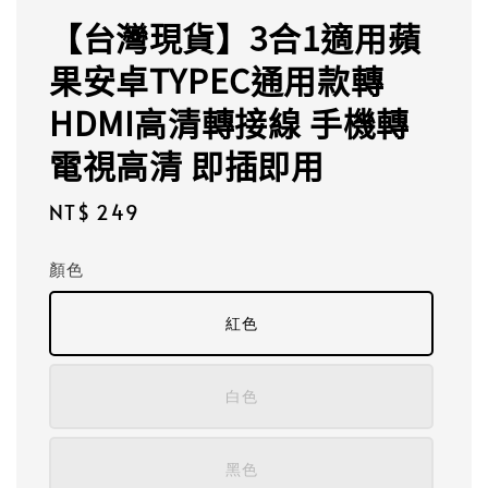
【台灣現貨】3合1適用蘋
果安卓TYPEC通用款轉
HDMI高清轉接線 手機轉
電視高清 即插即用
Regular
NT$ 249
price
顏色
紅色
白色
黑色