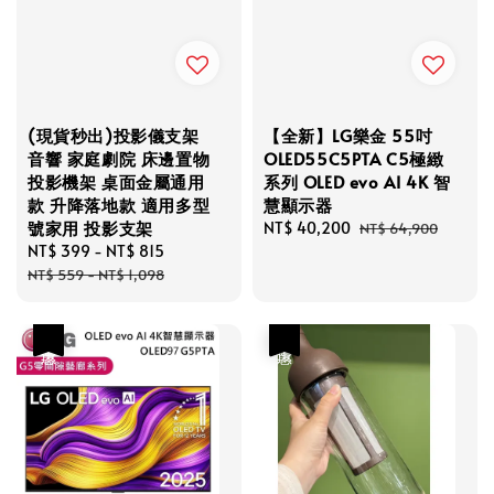
(現貨秒出)投影儀支架
【全新】LG樂金 55吋
音響 家庭劇院 床邊置物
OLED55C5PTA C5極緻
投影機架 桌面金屬通用
系列 OLED evo AI 4K 智
款 升降落地款 適用多型
慧顯示器
號家用 投影支架
Sale
NT$ 40,200
Regular
NT$ 64,900
Sale
NT$ 399
-
NT$ 815
Regular
price
price
price
price
NT$ 559
-
NT$ 1,098
優惠
優惠