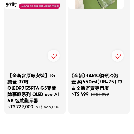
【全新含原廠安裝】LG
(全新)HARIO酒瓶冷泡
樂金 97吋
壺 約650ml(FIB-75) 中
OLED97G5PTA G5零間
古全新寄賣專門店
隙藝廊系列 OLED evo AI
Sale
NT$ 499
Regular
NT$ 1,099
4K 智慧顯示器
price
price
Sale
NT$ 729,000
Regular
NT$ 888,000
price
price