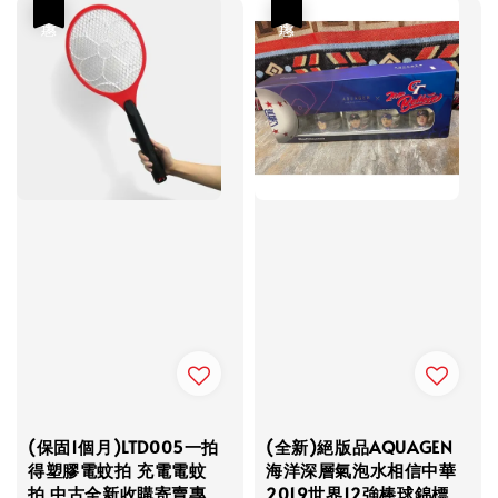
優惠
優惠
(保固1個月)LTD005一拍
(全新)絕版品AQUAGEN
得塑膠電蚊拍 充電電蚊
海洋深層氣泡水相信中華
拍 中古全新收購寄賣專
2019世界12強棒球錦標