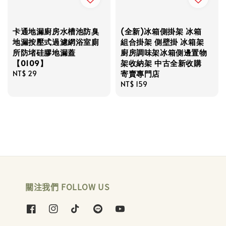
卡通地漏廚房水槽池防臭
(全新)冰箱側掛架 冰箱
地漏按壓式過濾網浴室廁
組合掛架 側壁掛 冰箱架
所防堵硅膠地漏蓋
廚房調味架冰箱側邊置物
【0109】
架收納架 中古全新收購
寄賣專門店
Regular
NT$ 29
price
Regular
NT$ 159
price
關注我們 FOLLOW US