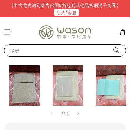
(中古電視送到家含保固5折起)(其他品官網滿千免運)
預約/客服
搜尋
1
/
6