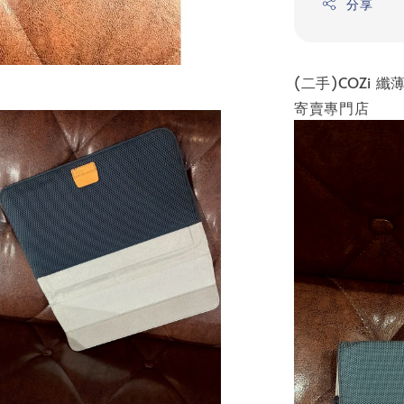
分享
(二手)COZi 纖
寄賣專門店