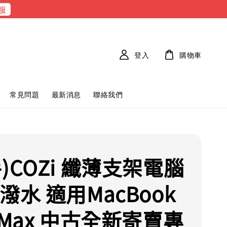
服
登入
購物車
常見問題
最新消息
聯絡我們
)COZi 纖薄支架電腦
潑水 適用MacBook
/Max 中古全新寄賣專