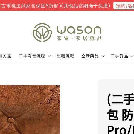
預約/客
中古電視送到家含保固5折起)(其他品官網滿千免運)
修方案
二手寄賣流程
出租流程
全新商品
二手良品
(二手
包 防
Pro