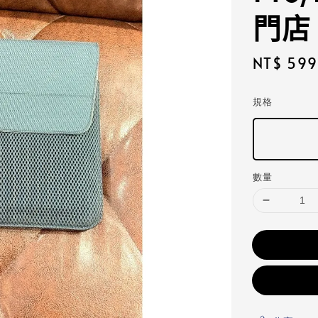
門店
Sale
NT$ 599
price
規格
數量