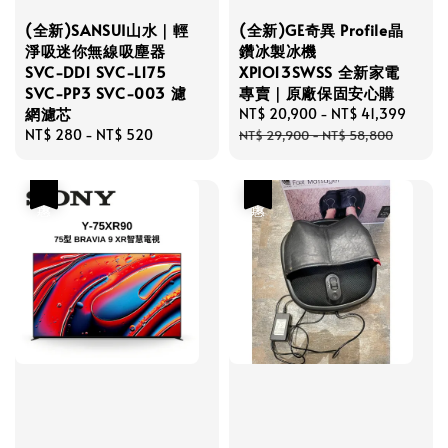
(全新)SANSUI山水｜輕
(全新)GE奇異 Profile晶
淨吸迷你無線吸塵器
鑽冰製冰機
SVC-DD1 SVC-L175
XPIO13SWSS 全新家電
SVC-PP3 SVC-003 濾
專賣｜原廠保固安心購
網濾芯
Sale
NT$ 20,900
-
NT$ 41,399
Regu
Regular
NT$ 280
-
NT$ 520
price
price
NT$ 29,900
-
NT$ 58,800
price
優惠
優惠