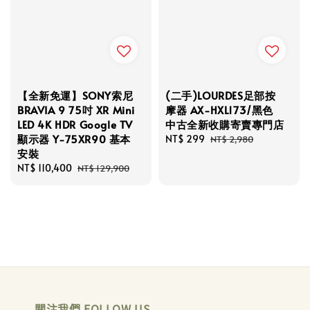
【全新免運】SONY索尼
(二手)LOURDES足部按
BRAVIA 9 75吋 XR Mini
摩器 AX-HXL173/黑色
LED 4K HDR Google TV
中古全新收購寄賣專門店
顯示器 Y-75XR90 基本
Sale
NT$ 299
Regular
NT$ 2,980
安裝
price
price
Sale
NT$ 110,400
Regular
NT$ 129,900
price
price
關注我們 FOLLOW US