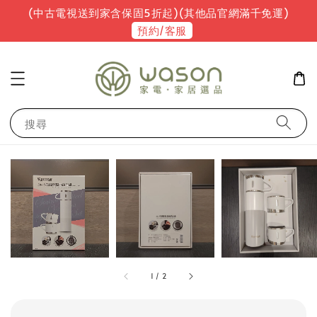
(中古電視送到家含保固5折起)(其他品官網滿千免運)
預約/客服
搜尋
1
/
2