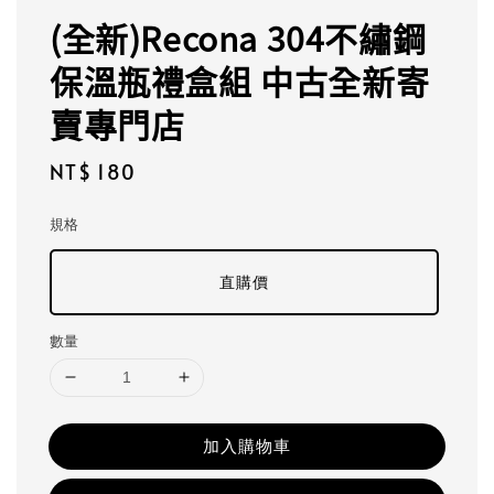
(全新)Recona 304不繡鋼
保溫瓶禮盒組 中古全新寄
賣專門店
Regular
NT$ 180
price
規格
直購價
數量
加入購物車