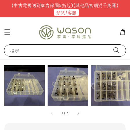
(中古電視送到家含保固5折起)(其他品官網滿千免運)
預約/客服
搜尋
1
/
3