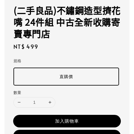
(二手良品)不鏽鋼造型擠花
嘴 24件組 中古全新收購寄
賣專門店
Regular
NT$ 499
price
規格
直購價
數量
加入購物車