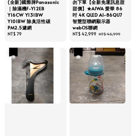
(全新)國際牌Panasonic
勿下單【全新免運訊息甜
｜除濕機F-Y12EB
甜價】★AIWA 愛華 86
Y16CW Y131BW
吋 4K QLED AI-86QU7
Y101BW 除臭活性碳
智慧型聯網顯示器
PM2.5濾網
webOS聯網
Regular
NT$ 79
Sale
NT$ 42,999
Regular
NT$ 46,999
price
price
price
優惠
優惠