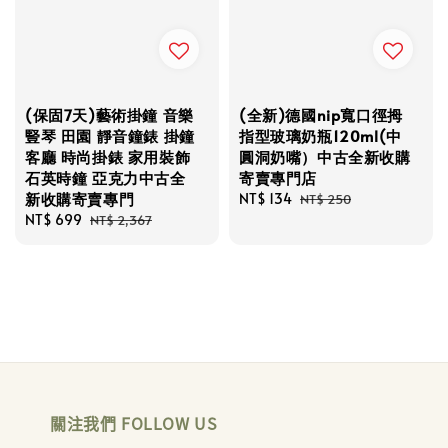
(保固7天)藝術掛鐘 音樂
(全新)德國nip寬口徑拇
豎琴 田園 靜音鐘錶 掛鐘
指型玻璃奶瓶120ml(中
客廳 時尚掛錶 家用裝飾
圓洞奶嘴）中古全新收購
石英時鐘 亞克力中古全
寄賣專門店
新收購寄賣專門
Sale
NT$ 134
Regular
NT$ 250
Sale
NT$ 699
Regular
price
price
NT$ 2,367
price
price
關注我們 FOLLOW US