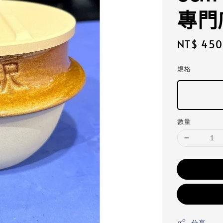
專門
Regular
NT$ 450
price
規格
數量
分享