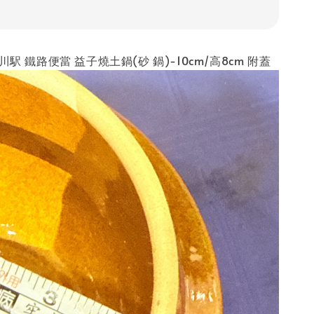
川駅 鐵路便當 益子燒土鍋(砂 鍋)-10cm/高8cm 附蓋