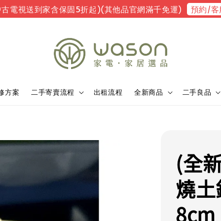
預約/客
中古電視送到家含保固5折起)(其他品官網滿千免運)
修方案
二手寄賣流程
出租流程
全新商品
二手良品
(全
燒土鍋
8c