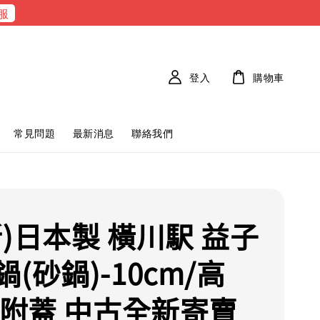
服
登入
購物車
常見問題
最新消息
聯絡我們
新)日本製 橫川駅 益子
(砂鍋)-10cm/高
m 附蓋 中古全新寄賣