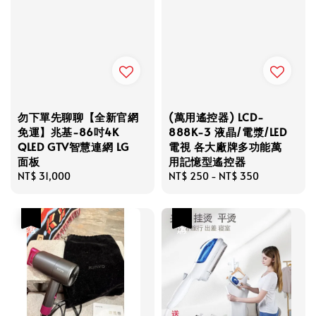
勿下單先聊聊【全新官網
(萬用遙控器) LCD-
免運】兆基-86吋4K
888K-3 液晶/電漿/LED
QLED GTV智慧連網 LG
電視 各大廠牌多功能萬
面板
用記憶型遙控器
Regular
NT$ 31,000
Regular
NT$ 250
-
NT$ 350
price
price
優惠
優惠