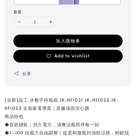
數量
加入購物車
Add to wishlist
分享
(全新)晶工 冰敷手持風扇 JK-HF1021 JK-HF1022 JK-
HF1023 全新家電專賣｜原廠保固安心購
商品特色
◆長效續航｜持久電力，清爽涼風陪伴每一刻
◆1–100 段風力自由調整｜從柔和微風到強勁涼感，輕鬆找