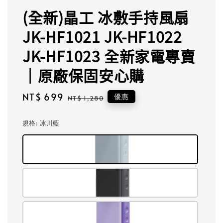
(全新)晶工 冰敷手持風扇
JK-HF1021 JK-HF1022
JK-HF1023 全新家電專賣
｜原廠保固安心購
Sale
NT$ 699
Regular
優惠
NT$ 1,280
price
price
規格
: 冰川藍