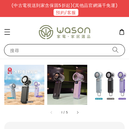
(中古電視送到家含保固5折起)(其他品官網滿千免運)
預約/客服
搜尋
1
/
5