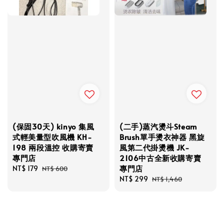
(保固30天) kinyo 集風
(二手)蒸汽燙斗Steam
式輕美量型吹風機 KH-
Brush單手燙衣神器 黑旋
198 兩段溫控 收購寄賣
風第二代掛燙機 JK-
專門店
2106中古全新收購寄賣
專門店
Sale
NT$ 179
Regular
NT$ 600
price
price
Sale
NT$ 299
Regular
NT$ 1,460
price
price