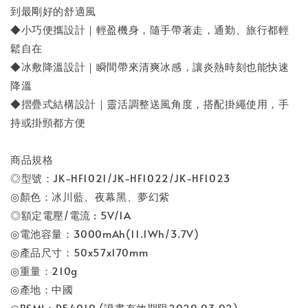
到最剛好的舒適風
◆小巧便攜設計｜輕盈機身，隨手帶著走，通勤、旅行都輕
鬆自在
◆冰敷降溫設計｜瞬間帶來清爽冰感，讓炎熱時刻也能快速
降溫
◆摺疊式結構設計｜靈活調整送風角度，搭配掛繩使用，手
持或掛頸都方便
商品規格
◎型號：JK-HF1021/JK-HF1022/JK-HF1023
◎顏色：冰川藍、夜幕黑、夢幻紫
◎額定電壓/電流 : 5V/1A
◎電池容量：3000mAh(11.1Wh/3.7V)
◎產品尺寸：50x57x170mm
◎重量：210g
◎產地：中國
◎BSMI：R54919 (證書有效期限2029.03.02)