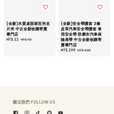
(全新)木質桌面留言夾名
(全新)安全帶護套 2條
片夾 中古全新收購寄賣
皮革汽車安全帶護套 車
專門店
用安全帶 防磨衣汽車保
險肩帶 中古全新收購寄
Sale
NT$ 22
Regular
NT$ 50
賣專門店
price
price
Sale
NT$ 299
Regular
NT$ 400
price
price
關注我們 FOLLOW US