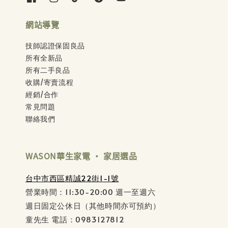
網站導覽
技師認證保固良品
所有全新品
所有二手良品
收購/寄賣流程
經銷/合作
常見問題
聯絡我們
WASON華生家電 ‧ 家居選品
台中市西區精誠22街1-1號
營業時間：11:30-20:00 週一至週六
週日固定公休日（其他時間亦可預約）
童先生 電話：0983127812