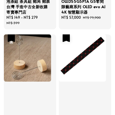
泡茶組 茶具組 郵局 郵票
OLED55G5PTA G5零間
台灣 手造中古全新收購
隙藝廊系列 OLED evo AI
寄賣專門店
4K 智慧顯示器
Sale
NT$ 149
-
NT$ 279
Regular
Sale
NT$ 57,000
Regular
NT$ 79,900
price
price
price
price
NT$ 399
優惠
優惠