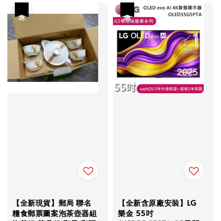
優惠
優惠
【全新現貨】郵局 聯名
【全新含原廠安裝】LG
糧食郵票圖案泡茶壺器組
樂金 55吋