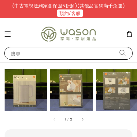
(中古電視送到家含保固5折起)(其他品官網滿千免運)
預約/客服
搜尋
1
/
2