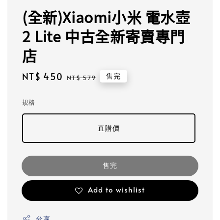
(全新)Xiaomi小米 電水壺
2 Lite 中古全新寄賣專門
店
Sale
NT$ 450
Regular
售完
NT$ 579
price
price
規格
直購價
售完
Add to wishlist
分享