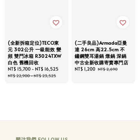
(全新拆箱定位)TECO東
(二手良品)Armada亞曼
元 302公升 一級能效 變
達 26cm 高22.5cm 不
頻 雙門冰箱 R3024TXW
鏽鋼雙耳湯鍋 燉鍋 深鍋
白色 舊機回收
中古全新收購寄賣專門店
Sale
NT$ 15,700
-
NT$ 16,525
Regular
Sale
NT$ 1,200
Regular
NT$ 2,690
price
price
price
price
NT$ 22,900
-
NT$ 23,525
關注我們 FOLLOW US