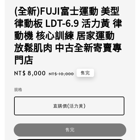
(全新)FUJI富士運動 美型
律動板 LDT-6.9 活力黃 律
動機 核心訓練 居家運動
放鬆肌肉 中古全新寄賣專
門店
Sale
NT$ 8,000
Regular
售完
NT$ 10,000
price
price
規格
直購價(活力黃)
售完