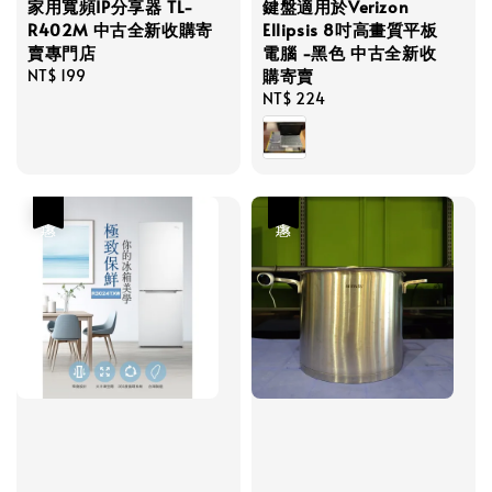
家用寬頻IP分享器 TL-
鍵盤適用於Verizon
R402M 中古全新收購寄
Ellipsis 8吋高畫質平板
賣專門店
電腦 -黑色 中古全新收
購寄賣
Regular
NT$ 199
price
Regular
NT$ 224
price
優惠
優惠