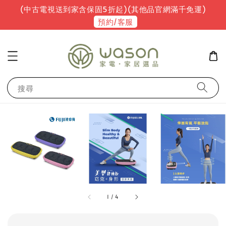
(中古電視送到家含保固5折起)(其他品官網滿千免運)
預約/客服
搜尋
1
/
4