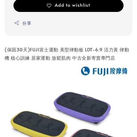
Add to wishlist
分享
(保固30天)FUJI富士運動 美型律動板 LDT-6.9 活力黃 律動
機 核心訓練 居家運動 放鬆肌肉 中古全新寄賣專門店