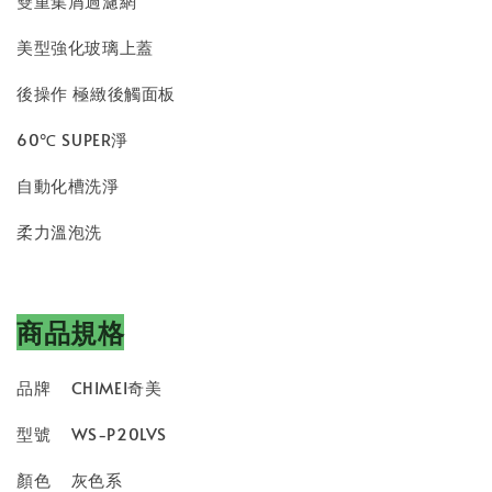
雙重集屑過濾網
美型強化玻璃上蓋
後操作 極緻後觸面板
60℃ SUPER淨
自動化槽洗淨
柔力溫泡洗
商品規格
品牌
CHIMEI奇美
型號
WS-P20LVS
顏色
灰色系