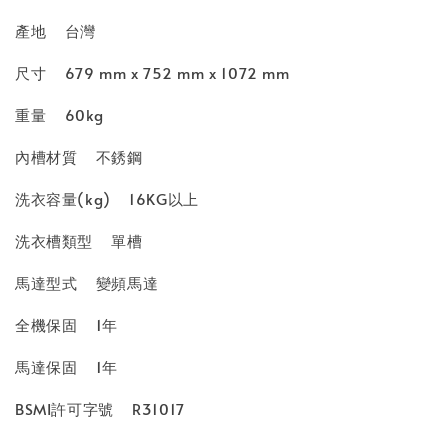
產地
台灣
尺寸
679 mm x 752 mm x 1072 mm
重量
60kg
內槽材質
不銹鋼
洗衣容量(kg)
16KG以上
洗衣槽類型
單槽
馬達型式
變頻馬達
全機保固
1年
馬達保固
1年
BSMI許可字號
R31017