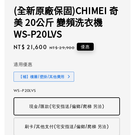
(全新原廠保固)CHIMEI 奇
美 20公斤 變頻洗衣機
WS-P20LVS
Sale
NT$ 21,600
Regular
優惠
NT$ 29,900
price
price
適用優惠
【補】樓層/壁掛/其他費用
WS-P20LVS
現金/匯款(宅安指送/偏鄉/爬梯 另洽)
刷卡/其他支付(宅安指送/偏鄉/爬梯 另洽)