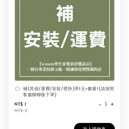
補(其他/運費/安裝/壁掛)用1元=數量1(請按照
客服聊聊後下單)
-
+
NT$ 1
NT$ 2
加入購物車