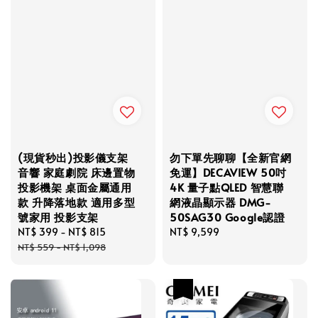
(現貨秒出)投影儀支架
勿下單先聊聊【全新官網
音響 家庭劇院 床邊置物
免運】DECAVIEW 50吋
投影機架 桌面金屬通用
4K 量子點QLED 智慧聯
款 升降落地款 適用多型
網液晶顯示器 DMG-
號家用 投影支架
50SAG30 Google認證
Sale
NT$ 399
-
NT$ 815
Regular
Regular
NT$ 9,599
price
price
price
NT$ 559
-
NT$ 1,098
優惠