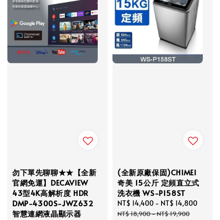
勿下單先聊聊★★【全新
(全新原廠保固)CHIMEI
官網免運】DECAVIEW
奇美 15公斤 定頻直立式
43型4K高解析度 HDR
洗衣機 WS-P158ST
DMP-4300S-JWZ632
Sale
NT$ 14,400
-
NT$ 14,800
Regul
智慧連網液晶顯示器
price
price
NT$ 18,900
-
NT$ 19,900