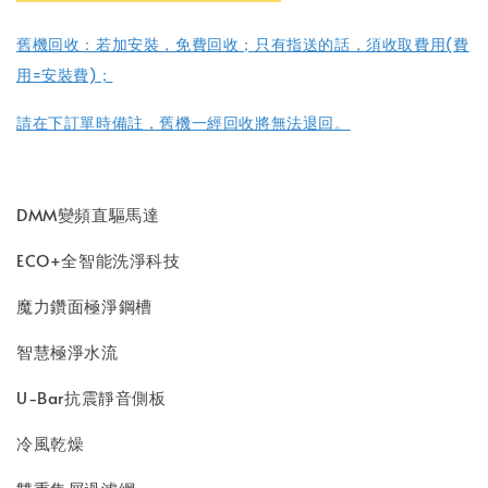
舊機回收：若加
安裝，免費回收；
只有指送的話，須收取費用(費
用=安裝費)；
請在下訂單時備註，舊機一經回收將無法退回。
DMM變頻直驅馬達
ECO+全智能洗淨科技
魔力鑽面極淨鋼槽
智慧極淨水流
U-Bar抗震靜音側板
冷風乾燥