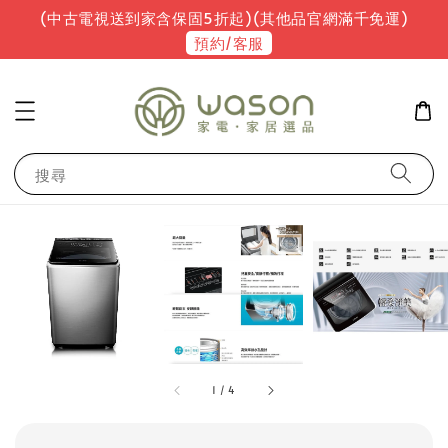
(中古電視送到家含保固5折起)(其他品官網滿千免運)
預約/客服
搜尋
1
/
4