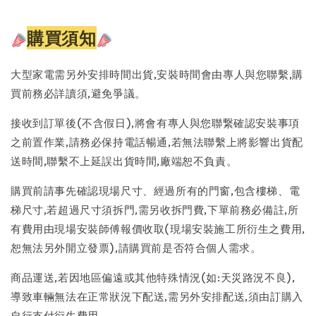
購買須知
大型家電需另外安排時間出貨,安裝時間會由專人與您聯繫,購
買前務必詳讀須,避免爭議。
接收到訂單後(不含假日),將會有專人與您聯繋確認安裝事項
之前置作業,請務必保持電話暢通,若無法聯繫上將影響出貨配
送時間,聯繫不上延誤出貨時間,廠端恕不負責。
購買前請事先確認現場尺寸、經過所有的門窗,包含樓梯、電
梯尺寸,若超過尺寸須拆門,需另收拆門費,下單前務必備註,所
有費用由現場安裝師傅報價收取(現場安裝施工所衍生之費用,
恕無法另外開立發票),請購買前是否符合個人需求。
商品運送,若因地區偏遠或其他特殊情況(如:天災路況不良),
導致車輛無法在正常狀況下配送,需另外安排配送,須由訂購入
自行支付衍生費用。