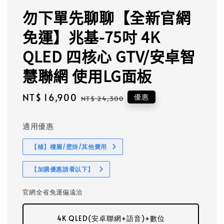
勿下單先聊聊【全新官網
免運】兆基-75吋 4K
QLED 四核心 GTV/安卓智
慧聯網 使用LG面板
Sale
NT$ 16,900
Regular
優惠
NT$ 24,300
price
price
適用優惠
【補】樓層/壁掛/其他費用
【加購優惠請看以下】
官網全省免運偏遠洽
4K QLED(安卓聯網+語音)+數位