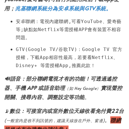
用；
兆基聯網系統分為安卓系統與GTV系統。
安卓聯網：電視內建聯網,可看YouTube、愛奇藝
等;缺點如Netflix等需授權APP會有裝置不相容
問題。
GTV(
Google TV/谷歌TV)
：Google TV 官方
授權，下載App相容性最高，若要看Netflix、
Disney+ 等需授權App,推薦此款！
🔊語音：部分聯網電視才有的功能！可透過遙控
器、手機 APP 或語音助理
實現聲控
（如 Hey Google）
開關、搜尋內容、調整設定等功能
。
📡
數位：可接室內或室外數位天線收看免付費22台
聯網
(一般室內是收不到訊號的，建議天線放在戶外、窗邊)
。