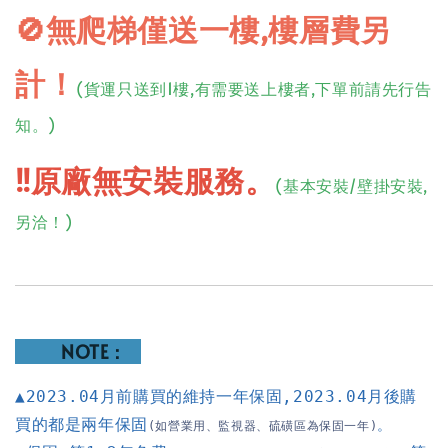
🚫無爬梯僅送一樓,樓層費另
計！
(貨運只送到1樓,有需要送上樓者,下單前請先行告
知。)
‼️
原廠
無安裝服務
。
(基本安裝/壁掛安裝,
另洽！)
NOTE：
▲2023.04月前購買的維持一年保固
,
2023.04月後購
買的都是兩年保固
。
(如營業用、監視器、硫磺區為保固一年)