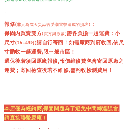
-
報修
：
(非人為或天災蟲害受潮雷擊造成的損壞)
保固內買賣
雙方
需各負擔一趟運費；
小
(買方與原廠)
尺寸
請自行寄回！如需廠商到府收回,依尺
(24~43吋)
寸酌收一趟運費,限ㄧ般市區！
過保後若須回原廠報修,報價維修費包含寄回原廠之
運費；寄回檢查後若不維修,需酌收檢測費用！
本店僅為經銷
商
保固問題為了避免中間轉達誤會
,
,
請直接聯繫原廠！