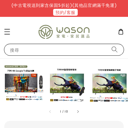
(中古電視送到家含保固5折起)(其他品官網滿千免運)
預約/客服
搜尋
1
/
10