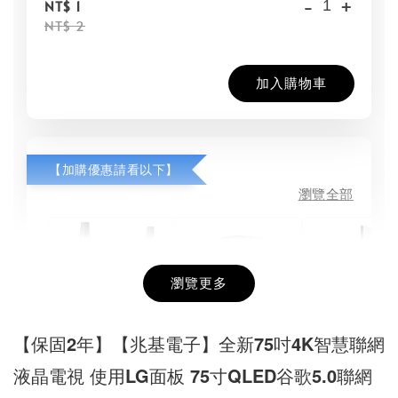
-
+
NT$ 1
NT$ 2
加入購物車
【加購優惠請看以下】
瀏覽全部
瀏覽更多
【保固2年】【兆基電子】全新75吋4K智慧聯網
(全新)電
電視壁掛架26-
(全新)HDMI
液晶電視 使用LG面板 75寸QLED谷歌5.0聯網
架 六壁伸
100吋(壁掛架/電
2.0版 高清線 電