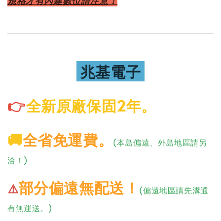
規格才有內建數位請注意！
兆基電子
👉
全新原廠保固2年。
🚚
全省免運費
。
(本島偏遠、外島地區請另
洽！)
部分偏遠無配送！
⚠️
(偏遠地區請先溝通
有無運送。)