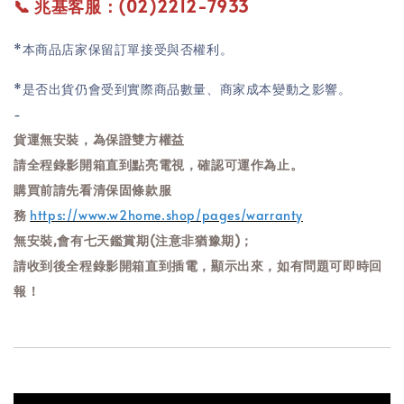
📞 兆基客服：(02)2212-7933
*本商品店家保留訂單接受與否權利。
*是否出貨仍會受到實際商品數量、商家成本變動之影響。
-
貨運無安裝，為保證雙方權益
請全程錄影開箱直到點亮電視，確認可運作為止。
購買前請先看清保固條款服
務
https://www.w2home.shop/pages/warranty
無安裝,會有七天鑑賞期
(注意非猶豫期)
；
請收到後全程錄影開箱直到插電，顯示出來，如有問題可即時回
報！