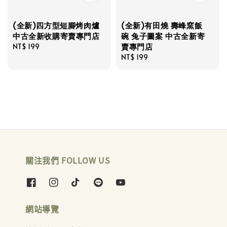
(全新)四方型短腳烤肉爐
(全新)有田燒 壽峰窯飯
中古全新收購寄賣專門店
碗 兔子圖案 中古全新寄
賣專門店
Regular
NT$ 199
price
Regular
NT$ 199
price
關注我們 FOLLOW US
網站導覽