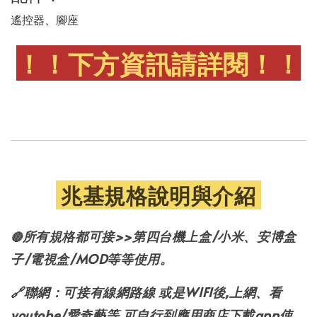
遙控器、腳座
！！下方資訊請詳閱！！
兆基規格說明與介紹
所有規格都可接>>第四台機上盒/小米、安博盒
🔴
子/電視盒/MOD等等使用。
🔗
聯網：可接有線網路線 或是WIFI後,上網、看
youtobe/愛奇藝等,可自行到應用商店下載app使