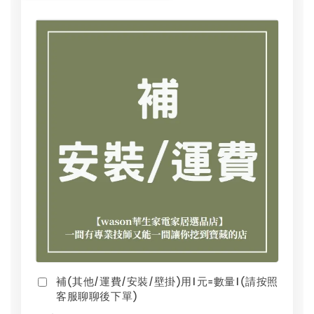
補(其他/運費/安裝/壁掛)用1元=數量1(請按照
客服聊聊後下單)