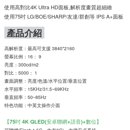
電視壁掛40
腦螢幕架/桌上型
腦 電視 顯示器
使用高對比4K Ultra HD面板,解析度畫質超細緻
吋通用電
支架)-承重35-
連接線hdmi 顯
P65 中古
100KG【0050】
示器4K 高清 不
使用
75吋 LG/BOE/SHARP/友達/群創等 IPS A+面板
購寄賣專
延遲 中古全新收
購寄賣專門店
-
NT$ 854
產品介紹
NT$ 949
-
+
-
+
NT$ 629
NT$ 117
高解析度：最高可支援 3840*2160
NT$ 699
NT$ 130
螢幕比例：16： 9
亮度：300cd/m2
加入購物車
對比：5000： 1
畫面調整：亮度/色溫/水平位置/垂直位置
水平頻率：15KHz/31.5~69KHz
垂直頻率：50~85Hz
特色功能：中英文操作介面
【
75吋 4K QLED(安卓聯網+語音)+數位
】