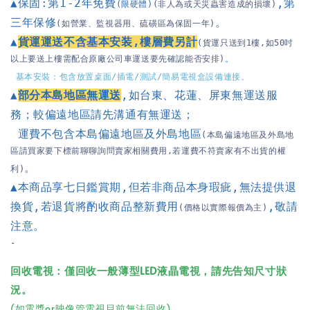
▲保固:第1-2年免費
,第
(限硬體)
(非人為或天災蟲害造成的損壞)
三年保修
。

(如營業、監視器用、硫磺區為保固一年)
▲
貨運運送不含基本
安
装
,樓層費另計
(貨運只送到1樓,如50吋
以上要送上樓需配合原廠公司車運送要先確認能否安排)
。
 基本安裝：包含放置桌面/插電/測試/簡易電視盒設備連接。
▲
部分本島地區無運送
,如台東、花蓮、屏東無運送服
務；較偏遠地區請先溝通有無運送；
 運費不包含本島偏遠地區及外島地區
(本島偏遠地區及外島地
區請買家要下標前聊聊詢問賣家相關費用,若運費不符賣家有不出貨的權
。

利)
▲本商品享七日鑑賞期
,
但若非商品本身瑕疵
,
無法提供退
換貨
,
若退貨將酌收商品整新費用
,
敬請
(價格以實際報價為主)
注意。
-
回收電視：
僅回收一般薄型LED液晶電視，請先告知尺寸狀
況。
(如電漿or映像管電視目前無法回收)。