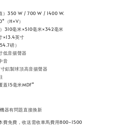
50 W / 700 W / 1400 W.
0°（H×V）
310毫米×510毫米×342毫米
寸×13.4英寸
54.7磅）
英寸低音揚聲器
''中音
1英寸鋁製球頂高音揚聲器
柱
蓋15毫米MDF“
內機器有問題直接換新
費免費，收送需收車馬費用800~1500