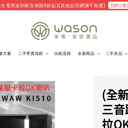
預約/客
中古電視送到家含保固5折起)(其他品官網滿千免運)
修方案
二手寄賣流程
出租流程
全新商品
二手良品
(全新
三音
拉O