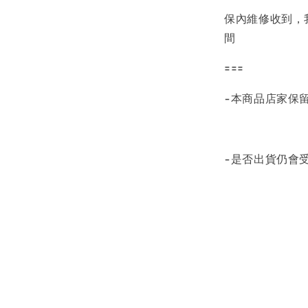
保內維修收到，
間
===
-本商品店家保
-是否出貨仍會