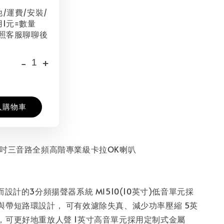
他/運費/安裝/
用1元=數量
按照客服聊聊後
-
+
入購物車
0 10吋三音路全頻高階專業級卡拉OK喇叭
而設計的3分頻揚聲器系統 MI510(10英寸)低音單元採
與帶短路環設計， 可有效濾除失真、減少功率壓縮 5英
，可更好地重放人聲 1英寸高音單元採用定制式金屬