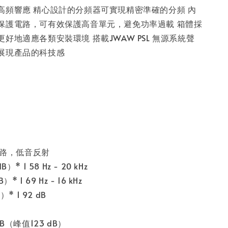
高頻響應 精心設計的分頻器可實現精密準確的分頻 內
保護電路，可有效保護高音單元，避免功率過載 箱體採
好地適應各類安裝環境 搭載JWAW PSL 無源系統聲
展現產品的科技感
，3路，低音反射
* 1 58 Hz - 20 kHz
 1 69 Hz - 16 kHz
* 1 92 dB
B（峰值123 dB）