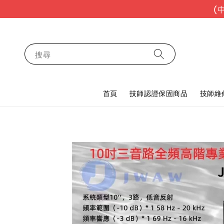
(
搜尋
首頁
技師認證保固商品
技師維