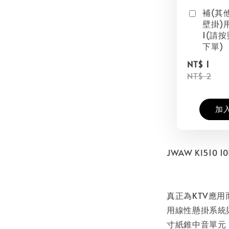
補(其
壁掛)
1(請
下單)
NT$ 1
NT$ 2
加
JWAW KI51
真正為KTV應用
用線性懸掛系統
寸紙錐中音單元