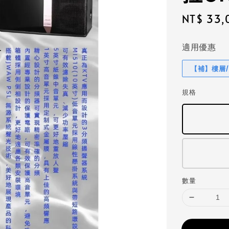
Regular
NT$ 33,
price
適用優惠
【補】樓層
規格
數量