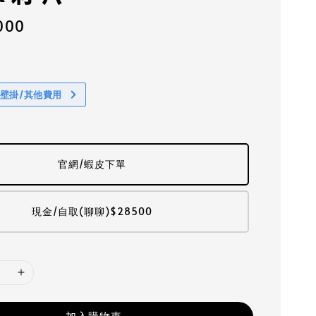
000
/壁掛/其他費用
官網/蝦皮下單
現金/自取(聊聊)$28500
加入購物車