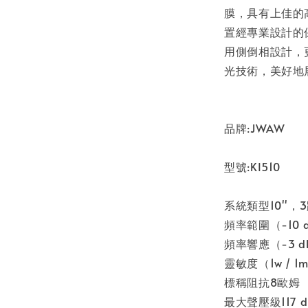
膜，具有上佳的
置經專業設計的
用側倒相設計，更
光技術，美好地
品牌:JWAW
型號:KI510
系統類型10''
頻率範圍（-10 dB）
頻率響應（-3 dB）*
靈敏度（1w / 1m）
標稱阻抗8歐姆
最大聲壓級117 d