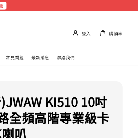
服
登入
購物車
常見問題
最新消息
聯絡我們
)JWAW KI510 10吋
路全頻高階專業級卡
K喇叭