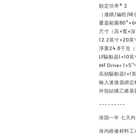
額定功率* 2
（連續/編程/峰值）3
覆蓋範圍80°×6
尺寸（高×寬×深）
12.2英寸×20英
淨重24.8千克（
LF驅動器1×10
MF Driver 1×5
高頻驅動器1×
輸入連接器綁定
外殼結構乙烯基覆
---------
保固一年 七天
保內維修材料工本