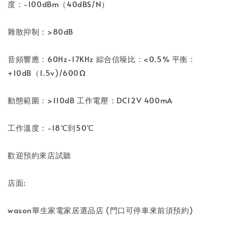
度：-100dBm（40dBS/N）
雜散抑制：>80dB
音頻響應：60Hz-17KHz 綜合信噪比：<0.5% 平衡：
+10dB（1.5v)/600Ω
動態範圍：>110dB 工作電壓：DC12V 400mA
工作溫度：-18℃到50℃
歡迎預約來店試聽
店面:
wason華生家電家居選品店 (門口可停車來前須預約)