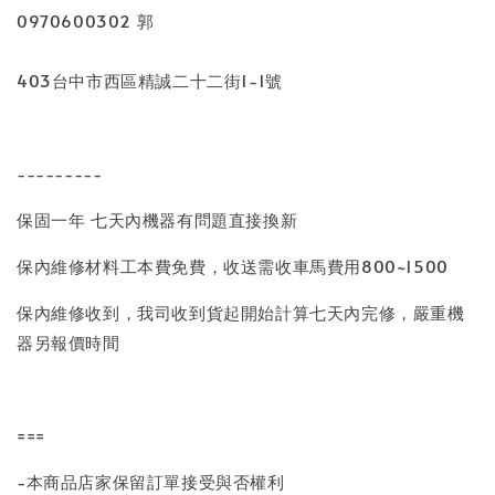
0970600302 郭
403台中市西區精誠二十二街1-1號
---------
保固一年 七天內機器有問題直接換新
保內維修材料工本費免費，收送需收車馬費用800~1500
保內維修收到，我司收到貨起開始計算七天內完修，嚴重機
器另報價時間
===
-本商品店家保留訂單接受與否權利