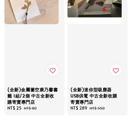
(全新)金屬簍空康乃馨書
(全新)迷你型吸塵器
籤 1組/2個 中古全新收
USB供電 中古全新收購
購寄賣專門店
寄賣專門店
Sale
NT$ 25
Regular
Sale
NT$ 289
Regular
NT$ 80
NT$ 550
price
price
price
price