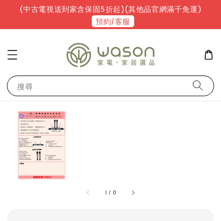
(中古電視送到家含保固5折起)(其他品官網滿千免運)
預約/客服
搜尋
1
/
0