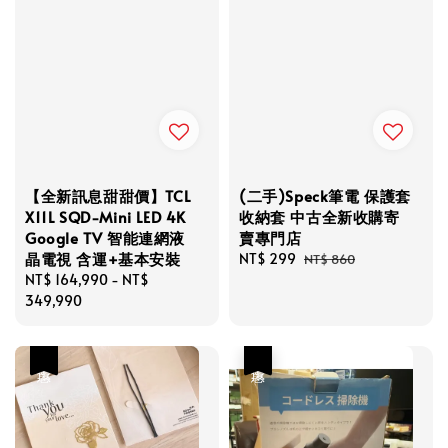
【全新訊息甜甜價】TCL
(二手)Speck筆電 保護套
X11L SQD-Mini LED 4K
收納套 中古全新收購寄
Google TV 智能連網液
賣專門店
晶電視 含運+基本安裝
Sale
NT$ 299
Regular
NT$ 860
Regular
NT$ 164,990
-
NT$
price
price
price
349,990
優惠
優惠