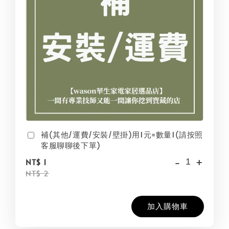
補(其他/運費/安裝/壁掛)用1元=數量1(請按照
客服聊聊後下單)
-
+
NT$ 1
NT$ 2
加入購物車