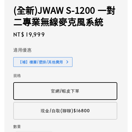
(全新)JWAW S-1200 一對
二專業無線麥克風系統
Regular
NT$ 19,999
price
適用優惠
【補】樓層/壁掛/其他費用
規格
官網/蝦皮下單
現金/自取(聊聊)$16800
數量