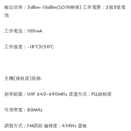
輸出功率：3dBm-10dBm(LO/H轉換) 工作電壓：2個3號電
池
工作電流：100mA
工作溫度：-18℃到50℃
主機(接收器)規格:
頻率範圍：UHF 640-690MHz 震盪方式：PLL鎖相環
可用帶寬：80MHz
調製方式：FM調頻 偏移度：45KHz 靈敏