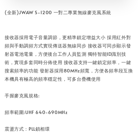
(全新)JWAW S-1200 一對二專業無線麥克風系統
接收器採用電子音量調節，更精準鎖定增益大小 採用紅外對
頻與手動調頻方式實現傳送器無線同步 接收器可同步顯示發
射器電池電量，方便後台工作人員監測 獨特智能ID識別技
術，實現多套同時分佈使用 接收器支持一鍵鎖定頻率，一鍵
搜索頻率的功能 發射器採用80MHz頻寬，方便各頻率段互換
本機具有極高的頻率穩定性，可多台疊機使用
手握麥克風規格:
頻率範圍:UHF 640-690MHz
震盪方式：PLL鎖相環