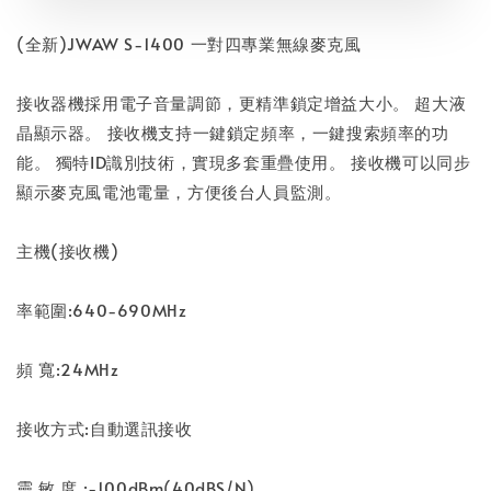
(全新)JWAW S-1400 一對四專業無線麥克風
接收器機採用電子音量調節，更精準鎖定增益大小。 超大液
晶顯示器。 接收機支持一鍵鎖定頻率，一鍵搜索頻率的功
能。 獨特ID識別技術，實現多套重疊使用。 接收機可以同步
顯示麥克風電池電量，方便後台人員監測。
主機(接收機)
率範圍:640-690MHz
頻 寬:24MHz
接收方式:自動選訊接收
靈 敏 度 :-100dBm(40dBS/N)