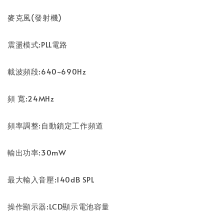
麥克風(發射機)
震盪模式:PLL電路
載波頻段:640~690Hz
頻 寬:24MHz
頻率調整:自動鎖定工作頻道
輸出功率:30mW
最大輸入音壓:140dB SPL
操作顯示器:LCD顯示電池容量