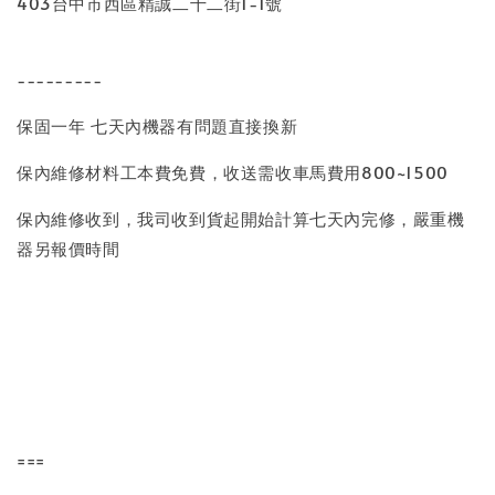
403台中市西區精誠二十二街1-1號
---------
保固一年 七天內機器有問題直接換新
保內維修材料工本費免費，收送需收車馬費用800~1500
保內維修收到，我司收到貨起開始計算七天內完修，嚴重機
器另報價時間
===