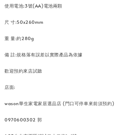
使用電池:3號(AA)電池兩顆
尺 寸:50x260mm
重 量:約280g
備 註:規格落有誤差以實際產品為依據
歡迎預約來店試聽
店面:
wason華生家電家居選品店 (門口可停車來前須預約)
0970600302 郭