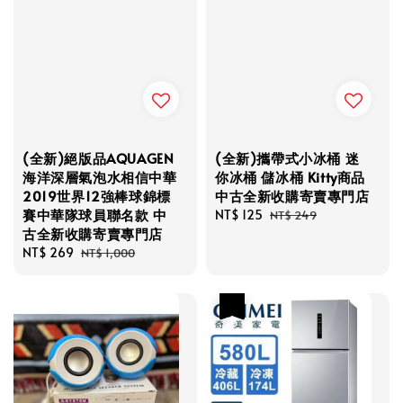
(全新)絕版品AQUAGEN
(全新)攜帶式小冰桶 迷
海洋深層氣泡水相信中華
你冰桶 儲冰桶 Kitty商品
2019世界12強棒球錦標
中古全新收購寄賣專門店
賽中華隊球員聯名款 中
Sale
NT$ 125
Regular
NT$ 249
古全新收購寄賣專門店
price
price
Sale
NT$ 269
Regular
NT$ 1,000
price
price
優惠