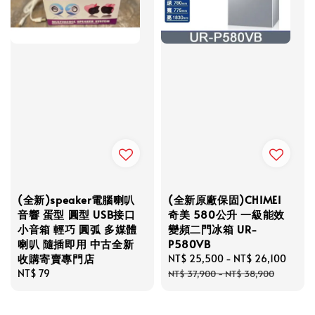
(全新)speaker電腦喇叭
(全新原廠保固)CHIMEI
音響 蛋型 圓型 USB接口
奇美 580公升 一級能效
小音箱 輕巧 圓弧 多媒體
變頻二門冰箱 UR-
喇叭 隨插即用 中古全新
P580VB
收購寄賣專門店
Sale
NT$ 25,500
-
NT$ 26,100
Regu
Regular
NT$ 79
price
price
NT$ 37,900
-
NT$ 38,900
price