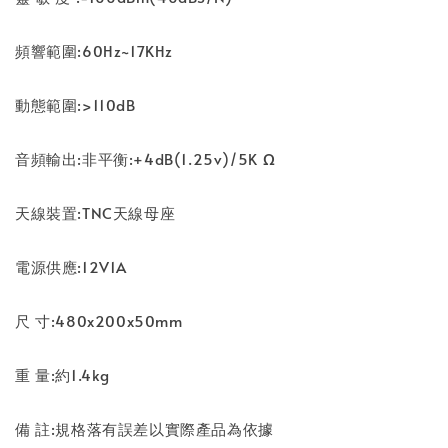
頻響範圍:60Hz~17KHz
動態範圍:>110dB
音頻輸出:非平衡:+4dB(1.25v)/5K Ω
天線裝置:TNC天線母座
電源供應:12V1A
尺 寸:480x200x50mm
重 量:約1.4kg
備 註:規格落有誤差以實際產品為依據