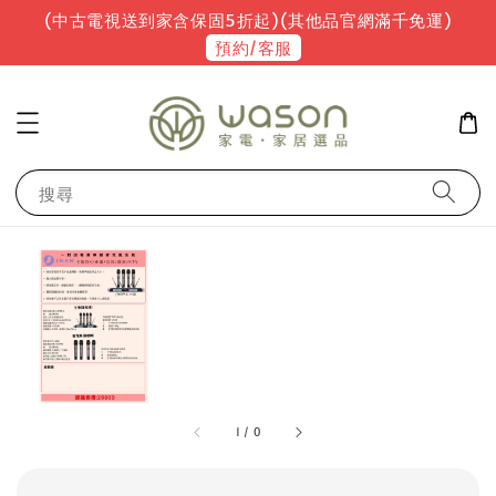
(中古電視送到家含保固5折起)(其他品官網滿千免運)
預約/客服
搜尋
1
/
0