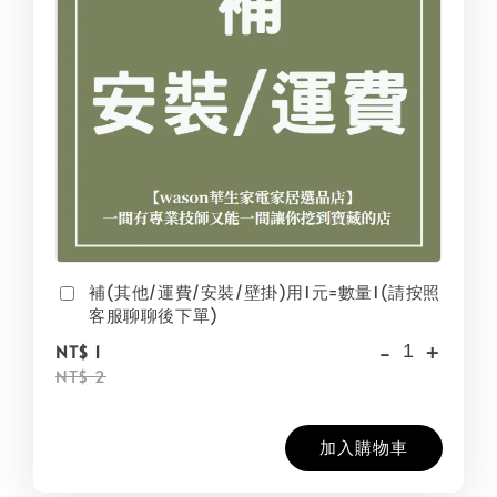
補(其他/運費/安裝/壁掛)用1元=數量1(請按照
客服聊聊後下單)
-
+
NT$ 1
NT$ 2
加入購物車