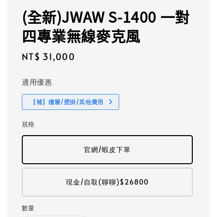
(全新)JWAW S-1400 一對
四專業無線麥克風
Regular
NT$ 31,000
price
適用優惠
【補】樓層/壁掛/其他費用
規格
官網/蝦皮下單
現金/自取(聊聊)$26800
數量